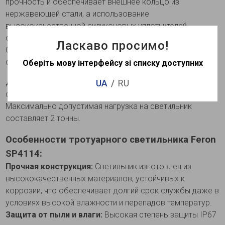
прочность и обеспечивает внешнее кольцо из
нержавеющей стали, а использование
высококачественной силиконовых уплотнителей
обеспечивает высокую степень защиты от пыли и влаги.
Ласкаво просимо!
Оптический блок защищен ударопрочным закаленным
стеклом.
Оберіть мову інтерфейсу зі списку доступних
Для монтажа светильника в комплект входит
UA
RU
специальный пластиковый бокс. Кабель - 0,2 м.
Максимально допустимая нагрузка на светильник
составляет 2 тонны.
Особенности тротуарного светильника Feron
SP4114:
Прочная конструкция:
Светильник изготовлен из
высококачественных материалов, устойчивых к
коррозии, что обеспечивает долгий срок службы даже в
условиях высокой влажности и перепадов температур.
Защита от пыли и влаги:
Высокая степень защиты IP67