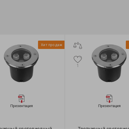
Хит продаж
1
Презентация
Презентация
туарный светодиодный
Тротуарный светоди