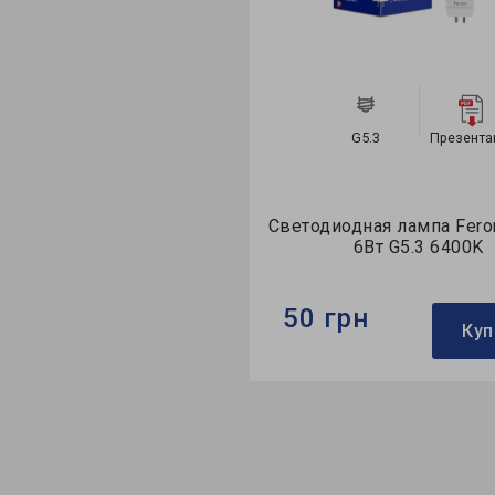
G5.3
Презентация
G5.3
Светодиодная лампа Feron LB-716
Светодиодная 
6Вт G5.3 6400K
7Вт G
50 грн
55 грн
Купить
Бренд:
Feron
Бренд:
Feron
Формфактор:
MR-тип
Формфактор:
M
Коллекция:
Standard
Коллекция:
Saff