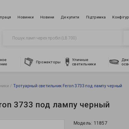
впраця
Новинки
Новини
Де купити
Підтримка
Конфігу
ное
Уличные
Дек
Прожекторы
ение
светильники
осв
ники
Тротуарный светильник Feron 3733 под лампу черный
ron 3733 под лампу черный
Модель:
11857