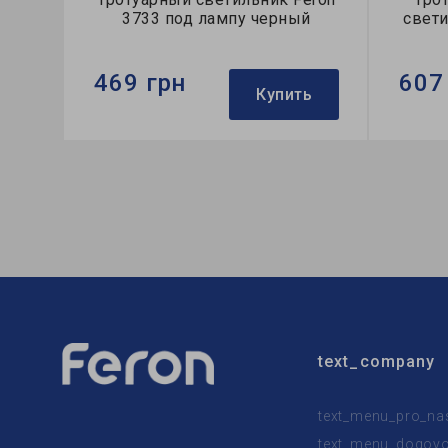
3733 под лампу черный
свети
469 грн
607
Купить
Бренд:
Feron
Бренд:
Тип светильника:
уличный
Тип све
Тип лампы:
MR16
Тип ист
text_company
text_menu_pro_na
text_menu_dogovor