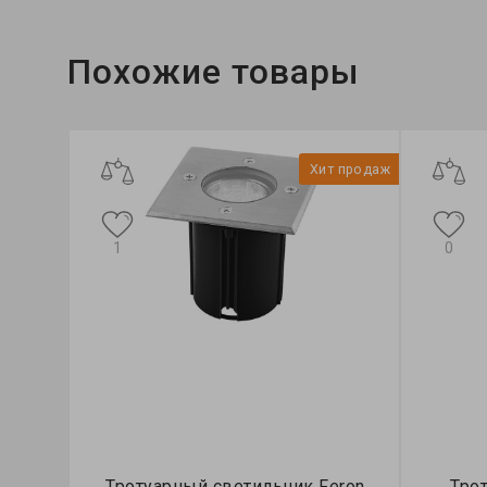
Похожие товары
Хит продаж
1
0
Тротуарный светильник Feron
Тро