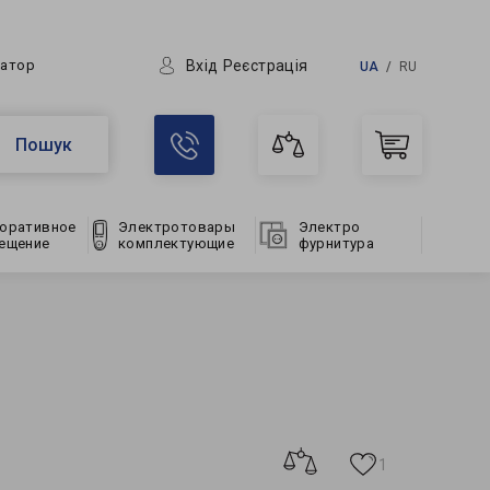
Вхід
Реєстрація
ратор
UA
RU
Пошук
оративное
Электротовары
Электро
ещение
комплектующие
фурнитура
1