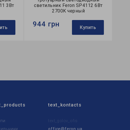
11 3Вт
светильник Feron SP4112 6Вт
2700K черный
944 грн
ить
Купить
Бренд:
Feron
Тип светильника:
уличный
Тип источника света:
LED
t_products
text_kontacts
пи
text_golov_ofis
тильники
office@feron.ua