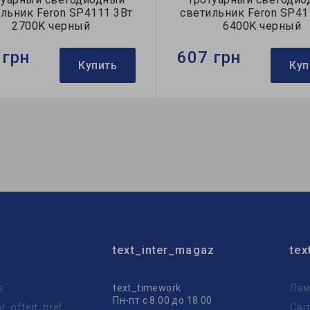
льник Feron SP4111 3Вт
светильник Feron SP41
2700K черный
6400K черный
 грн
607 грн
Купить
Куп
Feron
Бренд:
Feron
тильника:
уличный
Тип светильника:
уличный
очника света:
LED
Тип источника света:
LED
text_inter_magaz
tex
s
text_timework
Лам
Пн-пт с 8.00 до 18.00
_offert_href
Сві