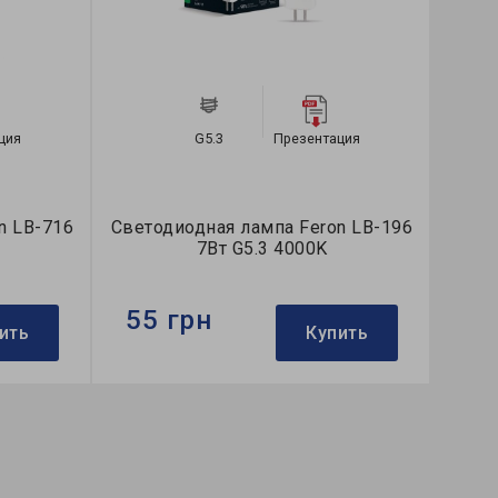
Презентация
G5.3
Презентация
лампа Feron LB-196
Светодиодная лампа Feron LB-19
5.3 4000K
7Вт G5.3 2700K
55 грн
Купить
Купить
Бренд:
Feron
R-тип
Формфактор:
MR-тип
it
Коллекция:
Saffit