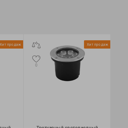
Хит продаж
Хит продаж
0
одный
Тротуарный светодиодный