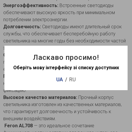
Энергоэффективность:
Встроенные светодиоды
обеспечивают высокую яркость при минимальном
потреблении электроэнергии.
Долговечность:
Светодиоды имеют длительный срок
службы, что обеспечивает бесперебойную работу
светильника на многие годы без необходимости частой
замены.
Современный дизайн:
Лаконичный дизайн светильника
Ласкаво просимо!
гармонично вписывается в любой интерьер, придавая
Оберіть мову інтерфейсу зі списку доступних
ему современный вид.
Простота монтажа:
Светильник легко устанавливается
UA
RU
на любую поверхность, обеспечивая надежную
фиксацию.
Высокое качество материалов:
Прочный корпус
светильника изготовлен из качественных материалов,
что гарантирует долговечность и устойчивость к
внешним воздействиям.
Feron AL708
— это идеальное сочетание