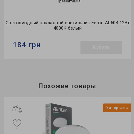
Презентация
Светодиодный накладной светильник Feron AL504 12Вт
4000K белый
184 грн
Купить
Бренд:
Feron
Тип светильника:
накладной
Тип источника света:
LED
Похожие товары
ж
Хит продаж
1