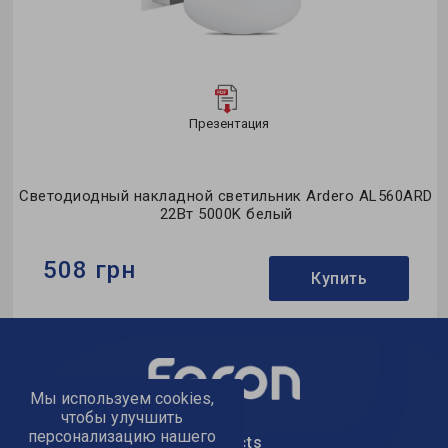
Презентация
D
Светодиодный накладной светильник Ardero AL560ARD
22Вт 5000K белый
508 грн
Купить
Бренд:
Ardero
Тип светильника:
накладной
Тип источника света:
LED
Мы используем cookies,
чтобы улучшить
персонализацию нашего
text_kontacts