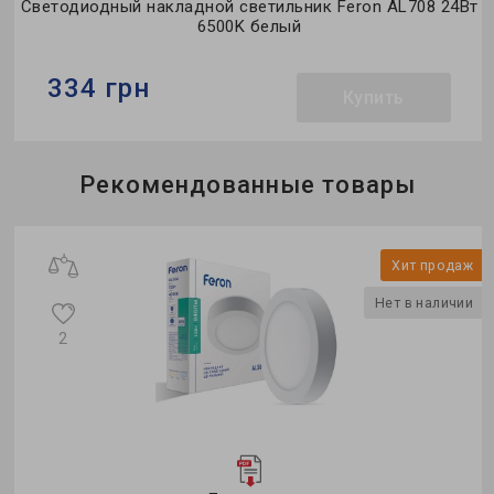
Светодиодный накладной светильник Feron AL708 24Вт
6500K белый
334 грн
Купить
Бренд:
Feron
Рекомендованные товары
Тип светильника:
накладной
Тип источника света:
LED
Хит продаж
Нет в наличии
2