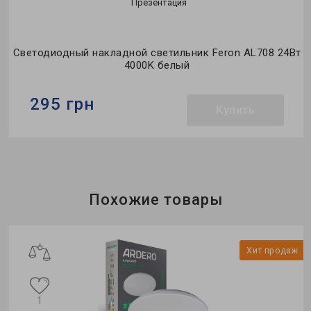
Презентация
т
Светодиодный накладной светильник Feron AL708 24Вт
4000K белый
295 грн
Купить
Бренд:
Feron
Тип светильника:
накладной
Тип источника света:
LED
Похожие товары
ж
Хит продаж
1