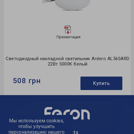
Презентация
D
Светодиодный накладной светильник Ardero AL560ARD
22Вт 5000K белый
508 грн
Купить
Бренд:
Ardero
Тип светильника:
накладной
Тип источника света:
LED
Мы используем cookies,
чтобы улучшить
персонализацию нашего
text_kontacts