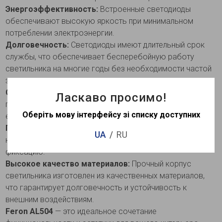
Энергоэффективность:
Встроенные светодиоды
обеспечивают высокую яркость при минимальном
потреблении электроэнергии.
Долговечность:
Светодиоды имеют длительный срок
службы, что обеспечивает бесперебойную работу
светильника на многие годы без необходимости частой
замены.
Современный дизайн:
Лаконичный дизайн светильника
Ласкаво просимо!
гармонично вписывается в любой интерьер, придавая
Оберіть мову інтерфейсу зі списку доступних
ему современный вид.
Простота монтажа:
Светильник легко устанавливается
UA
RU
на любую поверхность, обеспечивая надежную
фиксацию.
Высокое качество материалов:
Прочный корпус
светильника изготовлен из качественных материалов,
что гарантирует долговечность и устойчивость к
внешним воздействиям.
Feron AL504
— это идеальное сочетание