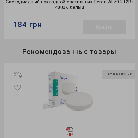
Светодиодный накладной светильник Feron AL504 12Вт
4000K белый
184 грн
Купить
Бренд:
Feron
Рекомендованные товары
Тип светильника:
накладной
Тип источника света:
LED
и
Нет в наличии
0