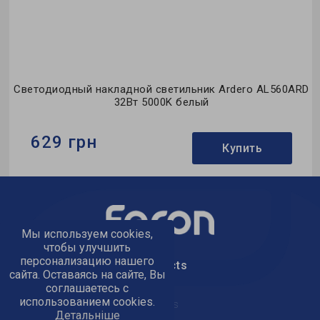
D
Светодиодный накладной светильник Ardero AL560ARD
32Вт 5000K белый
629 грн
Купить
Бренд:
Ardero
Тип светильника:
накладной
Тип источника света:
LED
Мы используем cookies,
чтобы улучшить
персонализацию нашего
text_kontacts
сайта. Оставаясь на сайте, Вы
соглашаетесь с
использованием cookies.
text_golov_ofis
Детальніше