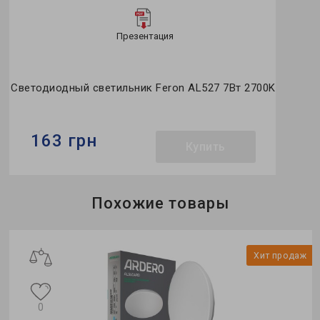
Презентация
Светодиодный светильник Feron AL527 7Вт 2700K
163 грн
Купить
Бренд:
Feron
Похожие товары
Тип светильника:
встроенный
Тип источника света:
LED
ж
Хит продаж
0