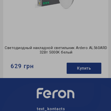
D
Светодиодный накладной светильник Ardero AL560ARD
32Вт 5000K белый
629 грн
Купить
Бренд:
Ardero
Тип светильника:
накладной
Тип источника света:
LED
text_kontacts