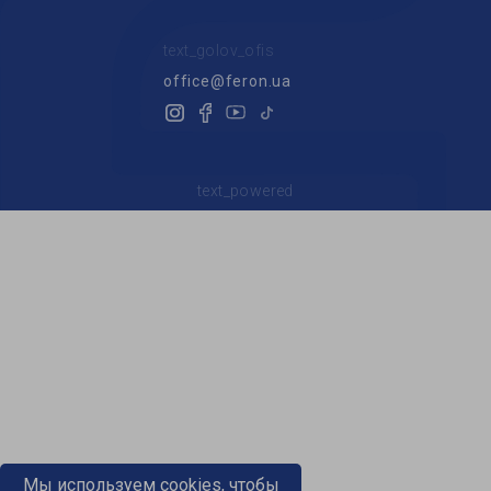
text_golov_ofis
office@feron.ua
text_powered
Мы используем cookies, чтобы