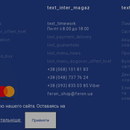
text_inter_magaz
tex
s
text_timework
Лам
Пн-пт с 8.00 до 18.00
_offert_href
Сві
text_payment_delivery
ation
Акц
text_guarantees
осв
text_menu_news
Про
to_buy
text_menu_dogovor_offert_href
Вул
t
сві
+38 (068) 101 81 83
Дек
+38 (048) 737 76 24
осв
+38 (093) 835 03 85 Viber
Еле
та
feron_shop@feron.ua
ком
ю нашего сайта. Оставаясь на
тальніше
Прийняти