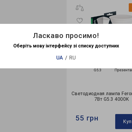
Хит продаж
2
Ласкаво просимо!
Оберіть мову інтерфейсу зі списку доступних
UA
RU
G5.3
Презентация
G5.3
Презента
одная лампа Feron LB-716
Светодиодная лампа Fero
6Вт G5.3 4000K
7Вт G5.3 4000K
грн
55 грн
Купить
Куп