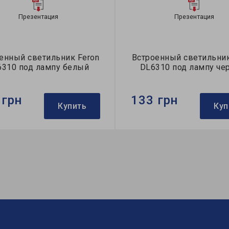
Презентация
Презентация
енный светильник Feron
Встроенный светильник
6310 под лампу белый
DL6310 под лампу че
 грн
133 грн
Купить
Куп
Feron
Бренд:
Feron
тильника:
встроенный
Тип светильника:
встроен
пы:
MR16
Тип лампы:
MR16