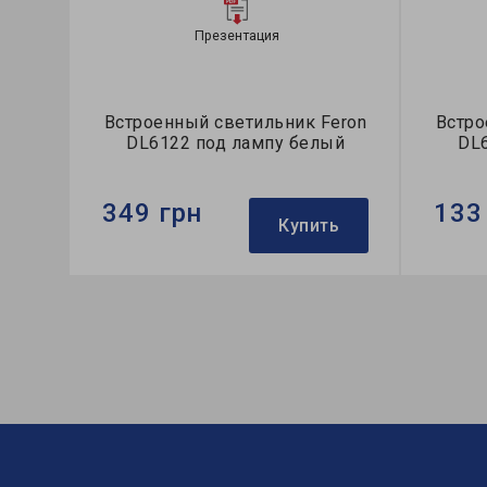
Презентация
Встроенный светильник Feron
Встро
DL6122 под лампу белый
DL
349 грн
133
Купить
Бренд:
Feron
Бренд:
Тип светильника:
встроенный
Тип све
Тип лампы:
MR16
Тип лам