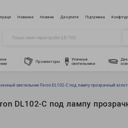
впраця
Новинки
Новини
Де купити
Підтримка
Конфігу
ное
Уличные
Дек
Прожекторы
ение
светильники
осв
оенный светильник Feron DL102-C под лампу прозрачный золот
ron DL102-C под лампу прозра