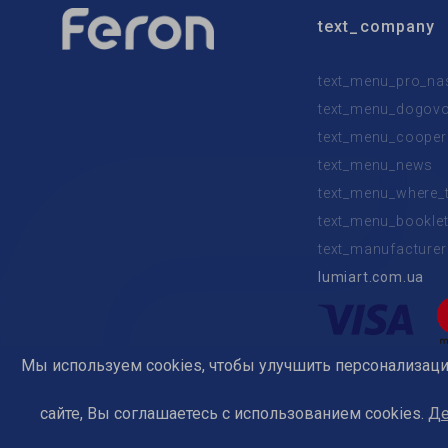
text_company
text_menu_pro_na
text_menu_dogovor
text_menu_cooper
text_menu_news
text_menu_where_
text_menu_bookle
text_manufacturer
lumiart.com.ua
Мы используем cookies, чтобы улучшить персонализаци
text_powered
сайте, Вы соглашаетесь с использованием cookies.
Де