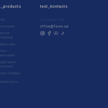
t_products
text_kontacts
пи
text_golov_ofis
тильники
office@feron.ua
ентне
ітлення
жектори
ичні
тильники
оративне
ітлення
ктротовари
плектуючі