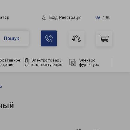
Вхід
Реєстрація
ратор
UA
RU
Пошук
оративное
Электротовары
Электро
ещение
комплектующие
фурнитура
о
чный