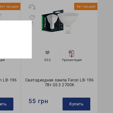
Хит продаж
Хит продаж
2
0
ция
G5.3
Презентация
n LB-196
Светодиодная лампа Feron LB-196
Свет
7Вт G5.3 2700K
55 грн
55
ить
Купить