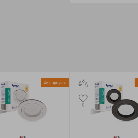
Feron
Бренд:
Feron
ктор:
MR-тип
Формфактор:
MR-тип
ция:
Standard
Коллекция:
Saffit
Хит продаж
0