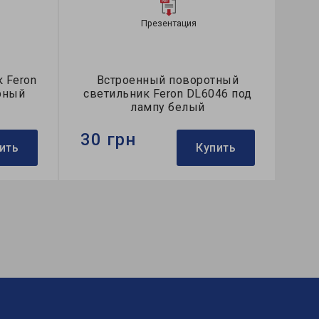
Презентация
 Feron
Встроенный поворотный
рный
светильник Feron DL6046 под
лампу белый
30 грн
ить
Купить
Бренд:
Feron
ный
Тип светильника:
встроенный
Тип лампы:
MR16