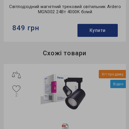
Світлодіодний магнітний трековий світильник Ardero
MGN302 24Вт 4000K білий
849 грн
Купити
Бренд:
Ardero
Схожі товари
Тип світильника:
трековий
Колекція:
MGN
у
Хіт продажу
о
Відео
2