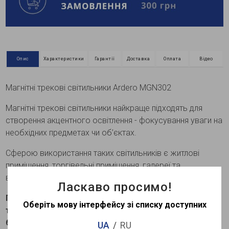
Опис
Характеристики
Гарантії
Доставка
Оплата
Відео
Магнітні трекові світильники Ardero MGN302
Магнітні трекові світильники найкраще підходять для
створення акцентного освітлення - фокусування уваги на
необхідних предметах чи об’єктах.
Сферою використання таких світильників є житлові
приміщення, торгівельні приміщення, галереї та
виставкові зали.
Ласкаво просимо!
Переваги та особливості світлодіодного магнітного
Оберіть мову інтерфейсу зі списку доступних
трекового світильника Ardero MGN302 24Вт 4000K
білого кольору:
UA
RU