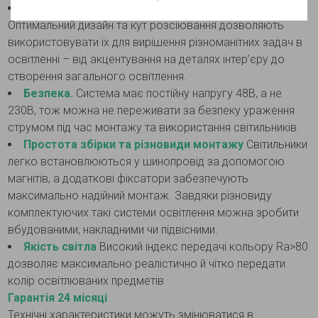
Широкі можливості застосування в інтер’єрі
Оптимальний дизайн та кут розсіювання дозволяють
використовувати їх для вирішення різноманітних задач в
освітленні – від акцентування на деталях інтер’єру до
створення загального освітлення.
Безпека.
Система має постійну напругу 48В, а не
230В, тож можна не переживати за безпеку ураження
струмом під час монтажу та використання світильників.
Простота збірки та різновиди монтажу
Світильники
легко встановлюються у шинопровід за допомогою
магнітів, а додаткові фіксатори забезпечують
максимально надійний монтаж. Завдяки різновиду
комплектуючих такі системи освітлення можна зробити
вбудованими, накладними чи підвісними.
Якість світла
Високий індекс передачі кольору Ra>80
дозволяє максимально реалістично й чітко передати
колір освітлюваних предметів
Гарантія 24 місяці
Технічні характеристики можуть змінюватися в