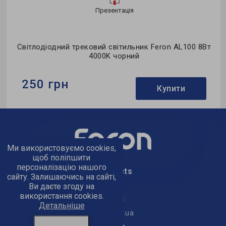
Презентація
o
Світлодіодний трековий світильник Feron AL100 8Вт
4000K чорний
250 грн
Купити
Бренд:
Feron
Тип світильника:
трековий
Ми використовуємо cookies,
Колекція:
однофазні
щоб поліпшити
персоналізацію нашого
text_kontacts
сайту. Залишаючись на сайті,
Ви даєте згоду на
використання cookies.
text_golov_ofis
Детальніше
office@feron.ua