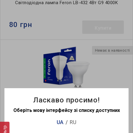
Світлодіодна лампа Feron LB-432 4Вт G9 4000K
80 грн
Купити
Немає в наявності
Ласкаво просимо!
Світлодіодна лампа Feron LB-240 4Вт GU10 2700K
Оберіть мову інтерфейсу зі списку доступних
55 грн
UA
RU
Купити
Фільтр