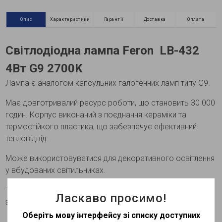
Опис
Характеристики
Гарантії
Доставка
Оплата
Світлодіодна лампа Feron LB-432
4Вт G9 2700K
Лампа є аналогом капсульних галогенних ламп типу G9.
Має довготривалий ресурс роботи, що становить 30 000
годин. Корпус виконаний з поєднання кераміки та
термостійкого пластика, що забезпечує ефективний
тепловідвід.
Може використовуватися для декоративного освітлення
у вбудованих світильниках.
Технічні характеристики можуть змінюватися в
Ласкаво просимо!
залежності від партії
Оберіть мову інтерфейсу зі списку доступних