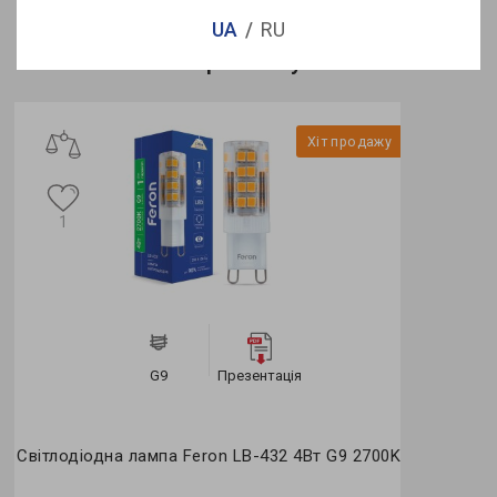
UA
RU
Переглянуті
Хіт продажу
1
G9
Презентація
Світлодіодна лампа Feron LB-432 4Вт G9 2700K