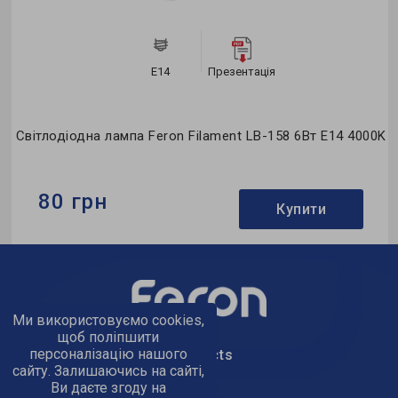
E14
Презентація
0K
Світлодіодна лампа Feron Filament LB-158 6Вт E14 4000K
80 грн
Купити
Бренд:
Feron
Формфактор:
С-тип
Колекція:
Filament
Ми використовуємо cookies,
щоб поліпшити
персоналізацію нашого
text_kontacts
сайту. Залишаючись на сайті,
Ви даєте згоду на