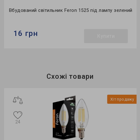
Вбудований світильник Feron 1525 під лампу зелений
16 грн
Купити
Бренд:
Feron
Тип світильника:
вбудований
Тип лампи:
JCD9
Схожі товари
у
Хіт продажу
24