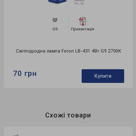
G9
Презентація
Світлодіодна лампа Feron LB-431 4Вт G9 2700K
70 грн
Купити
Бренд:
Feron
Формфактор:
G-тип
Потужність в робочому режимі Pon, W:
4
Схожі товари