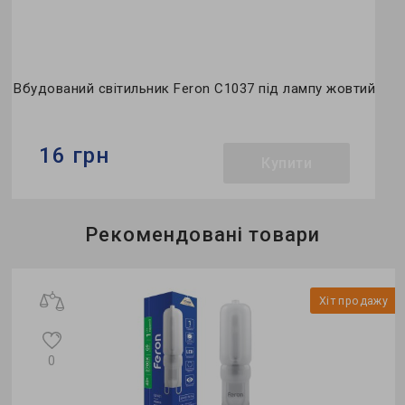
Вбудований світильник Feron C1037 під лампу жовтий
16 грн
Купити
Бренд:
Feron
Рекомендовані товари
Тип світильника:
вбудований
Тип лампи:
JCD9
у
Хіт продажу
і
0