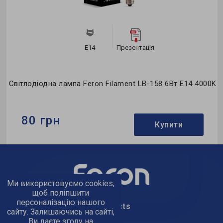
E14
Презентація
0K
Світлодіодна лампа Feron Filament LB-158 6Вт E14 4000K
80 грн
Купити
Бренд:
Feron
Формфактор:
С-тип
Ми використовуємо cookies,
Колекція:
Filament
щоб поліпшити
персоналізацію нашого
text_kontacts
сайту. Залишаючись на сайті,
Ви даєте згоду на