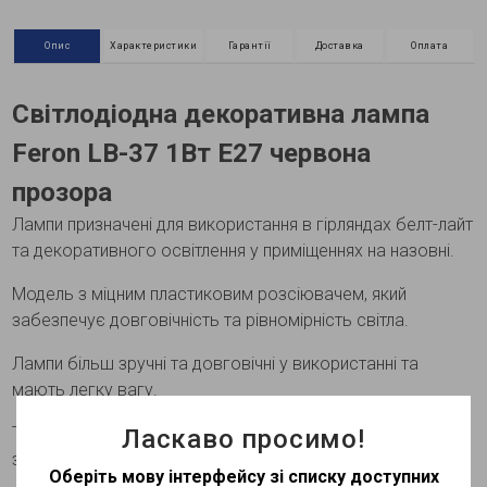
Опис
Характеристики
Гарантії
Доставка
Оплата
Світлодіодна декоративна лампа
Feron LB-37 1Вт E27 червона
прозора
Лампи призначені для використання в гірляндах белт-лайт
та декоративного освітлення у приміщеннях на назовні.
Модель з міцним пластиковим розсіювачем, який
забезпечує довговічність та рівномірність світла.
Лампи більш зручні та довговічні у використанні та
мають легку вагу.
Технічні характеристики можуть змінюватися в
Ласкаво просимо!
залежності від партії
Оберіть мову інтерфейсу зі списку доступних