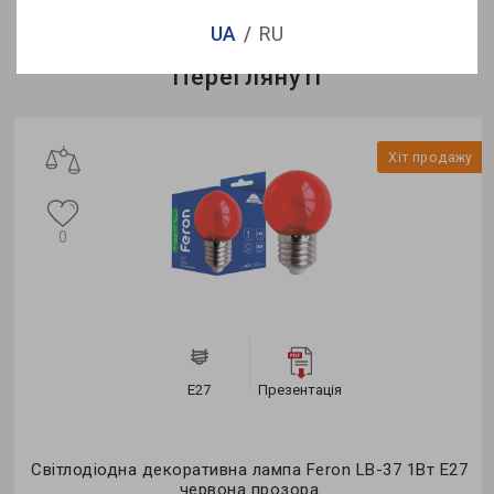
UA
RU
Переглянуті
Хіт продажу
0
Е27
Презентація
Світлодіодна декоративна лампа Feron LB-37 1Вт E27
червона прозора