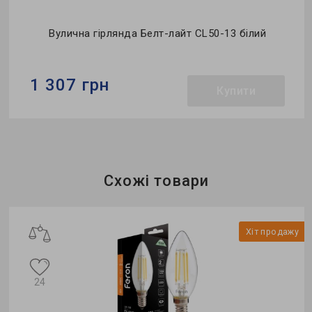
Вулична гірлянда Белт-лайт CL50-13 білий
1 307 грн
Купити
Бренд:
Feron
Нормована гранично допустима потужність для
ламп, W:
40
Схожі товари
Напруга, V:
230
у
Хіт продажу
24