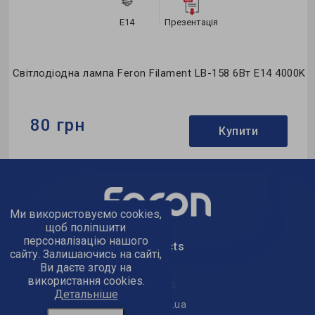
E14
Презентація
0K
Світлодіодна лампа Feron Filament LB-158 6Вт E14 4000K
80 грн
Купити
Бренд:
Feron
Формфактор:
С-тип
Ми використовуємо cookies,
Колекція:
Filament
щоб поліпшити
персоналізацію нашого
text_kontacts
сайту. Залишаючись на сайті,
Ви даєте згоду на
використання cookies.
text_golov_ofis
Детальніше
office@feron.ua