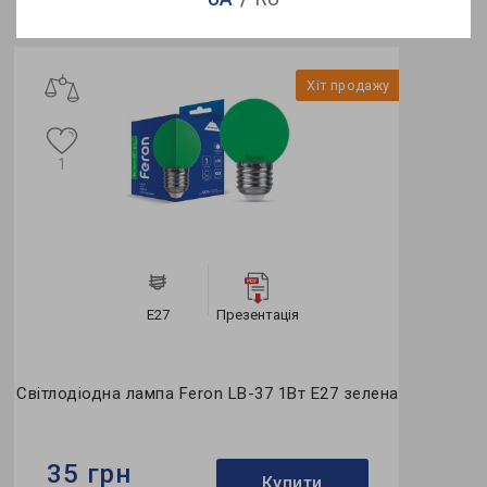
Переглянуті
Хіт продажу
1
Е27
Презентація
Світлодіодна лампа Feron LB-37 1Вт E27 зелена
35 грн
Купити