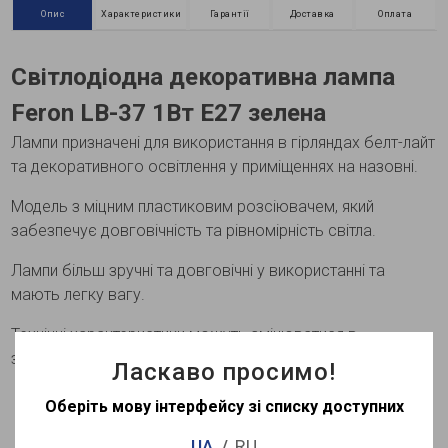
Опис
Характеристики
Гарантії
Доставка
Оплата
Світлодіодна декоративна лампа
Feron LB-37 1Вт E27 зелена
Лампи призначені для використання в гірляндах белт-лайт
та декоративного освітлення у приміщеннях на назовні.
Модель з міцним пластиковим розсіювачем, який
забезпечує довговічність та рівномірність світла.
Лампи більш зручні та довговічні у використанні та
мають легку вагу.
Технічні характеристики можуть змінюватися в
залежності від партії
Ласкаво просимо!
Оберіть мову інтерфейсу зі списку доступних
UA
RU