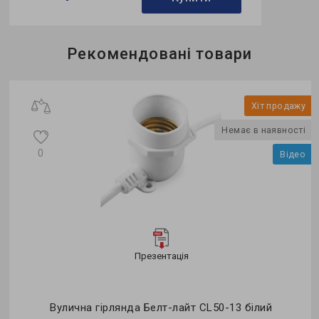
Бренд:
Feron
Рекомендовані товари
Формфактор:
G-тип
Потужність в робочому режимі Pon, W:
1
у
Хіт продажу
о
Немає в наявності
0
Відео
Презентація
Вулична гірлянда Белт-лайт CL50-13 білий