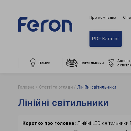
Про компанію
Спі
PDF Каталог
Акцент
Лампи
Світильники
освітл
Головна
Статті та огляди
Лінійні світильники
Лінійні світильники
Коротко про головне:
Лінійні LED світильник