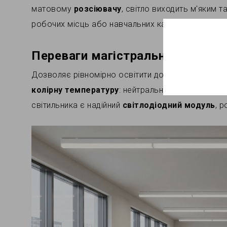
матовому
розсіювачу
, світло виходить м'яким 
робочих місць або навчальних кабінетів.
Переваги магістрального освіт
Дозволяє рівномірно освітити довгі коридори аб
колірну температуру
: нейтральний білий для ро
світильника є надійний
світлодіодний модуль
, 