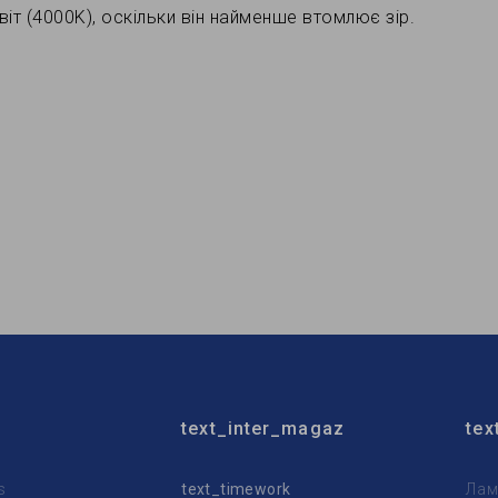
іт (4000K), оскільки він найменше втомлює зір.
text_inter_magaz
tex
s
text_timework
Лам