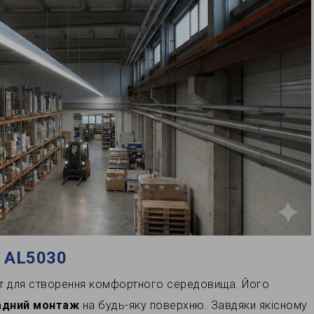
ь
AL5030
нт для створення комфортного середовища. Його
адний монтаж
на будь-яку поверхню. Завдяки якісному