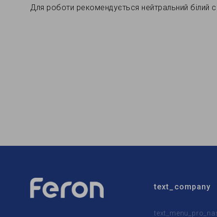
Для роботи рекомендується нейтральний білий св
text_company
text_menu_pro_na