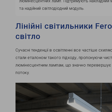
люмінесцентних ламп. Підтримують накладний 
та надійний світлодіодний модуль.
Лінійні
світильники Fero
світло
Сучасні тенденції в освітленні все частіше схиля
стали еталоном такого підходу, пропонуючи чисті
люмінесцентним лампам, що значно перевершує 
потоку.