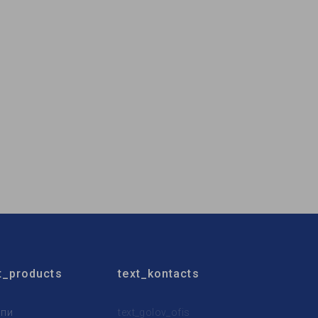
t_products
text_kontacts
пи
text_golov_ofis