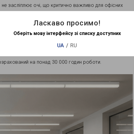
та не засліплює очі, що критично важливо для офісних
Ласкаво просимо!
лення
Оберіть мову інтерфейсу зі списку доступних
о великі торгові зали. Ви можете обрати потрібну
UA
RU
боти або більш теплий варіант для дому. Серцем
розрахований на понад 30 000 годин роботи.