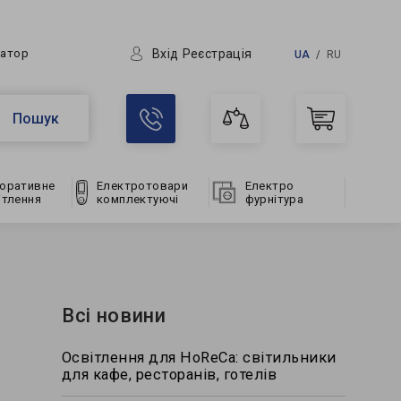
Вхід
Реєстрація
ратор
UA
RU
Пошук
оративне
Електротовари
Електро
ітлення
комплектуючі
фурнітура
Всі новини
Освітлення для HoReCa: світильники
для кафе, ресторанів, готелів