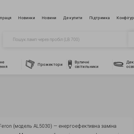
впраця
Новинки
Новини
Де купити
Підтримка
Конфігу
не
Вуличні
Дек
Прожектори
ення
світильники
осв
и Feron (модель AL5030) — енергоефективна заміна