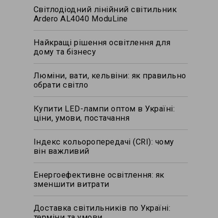
Світлодіодний лінійний світильник
Ardero AL4040 ModuLine
Найкращі рішення освітлення для
дому та бізнесу
Люміни, вати, кельвіни: як правильно
обрати світло
Купити LED-лампи оптом в Україні:
ціни, умови, постачання
Індекс кольоропередачі (CRI): чому
він важливий
Енергоефективне освітлення: як
зменшити витрати
Доставка світильників по Україні:
терміни та умови