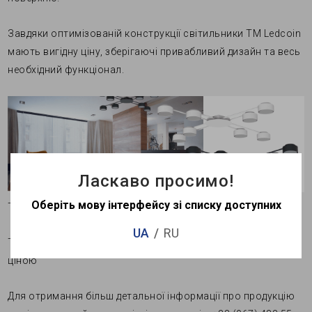
Завдяки оптимізованій конструкції світильники ТМ Ledcoin
мають вигідну ціну, зберігаючі привабливий дизайн та весь
необхідний функціонал.
Ласкаво просимо!
Оберіть мову інтерфейсу зі списку доступних
ТМ Ardero - Декоративне та високотехнологічне освітлення
UA
RU
ТМ Ledcoin - Моделі з базовим функціоналом за розумною
ціною
Для отримання більш детальної інформації про продукцію