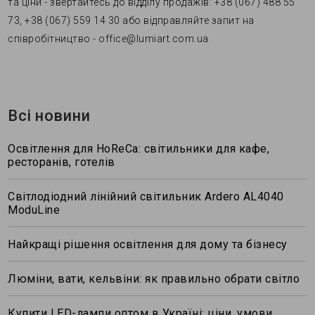
та ціни - звертайтесь до відділу продажів: +38 (067) 488 55
73, +38 (067) 559 14 30 або відправляйте запит на
співробітництво - office@lumiart.com.ua
Всі новини
Освітлення для HoReCa: світильники для кафе,
ресторанів, готелів
Світлодіодний лінійний світильник Ardero AL4040
ModuLine
Найкращі рішення освітлення для дому та бізнесу
Люміни, вати, кельвіни: як правильно обрати світло
Купити LED-лампи оптом в Україні: ціни, умови,