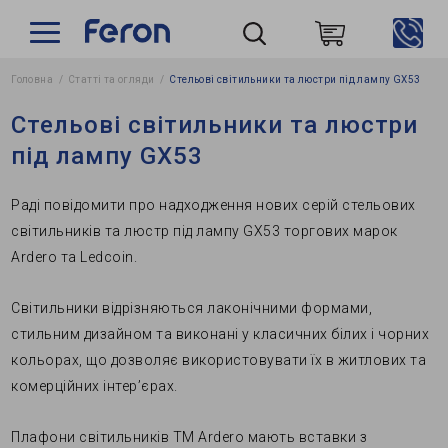
Головна
Статті та огляди
Стельові світильники та люстри під лампу GХ53
Пошук
Стельові світильники та люстри
під лампу GХ53
Раді повідомити про надходження нових серій стельових
світильників та люстр під лампу GХ53 торгових марок
Ardero та Ledcoin.
Світильники відрізняються лаконічними формами,
стильним дизайном та виконані у класичних білих і чорних
кольорах, що дозволяє використовувати їх в житлових та
комерційних інтер’єрах.
Плафони світильників ТМ Ardero мають вставки з