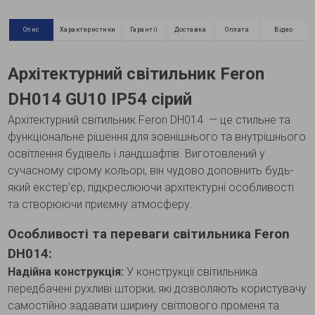
Опис
Характеристики
Гарантії
Доставка
Оплата
Відео
Архітектурний світильник Feron
DH014 GU10 IP54 сірий
Архітектурний світильник Feron DH014 — це стильне та
функціональне рішення для зовнішнього та внутрішнього
освітлення будівель і ландшафтів. Виготовлений у
сучасному сірому кольорі, він чудово доповнить будь-
який екстер'єр, підкреслюючи архітектурні особливості
та створюючи приємну атмосферу.
Особливості та переваги світильника Feron
DH014:
Надійна конструкція:
У конструкції світильника
передбачені рухливі шторки, які дозволяють користувачу
самостійно задавати ширину світлового променя та