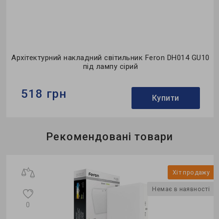
Архітектурний накладний світильник Feron DH014 GU10
під лампу сірий
518 грн
Купити
Бренд:
Feron
Рекомендовані товари
Тип світильника:
накладний
Тип джерела світла:
Під лампу
Хіт продажу
Немає в наявності
0