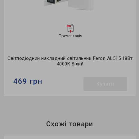
Презентація
Світлодіодний накладний світильник Feron AL515 18Вт
4000K білий
469 грн
Купити
Бренд:
Feron
Тип світильника:
накладний
Тип джерела світла:
LED
Схожі товари