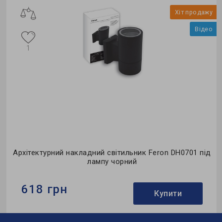
Хіт продажу
Відео
1
кладний світильник Feron DH0701 під
Архітектурний накла
лампу чорний
845 грн
Купити