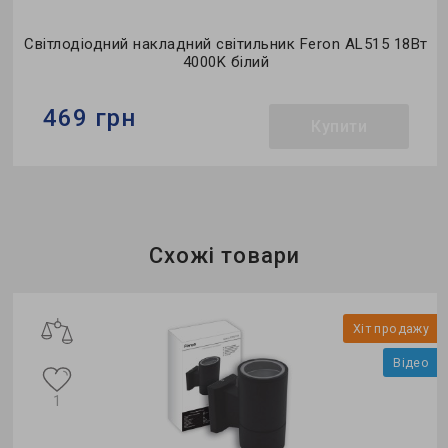
Світлодіодний накладний світильник Feron AL515 18Вт
4000K білий
469 грн
Купити
Бренд:
Feron
Тип світильника:
накладний
Тип джерела світла:
LED
Схожі товари
Хіт продажу
Відео
1