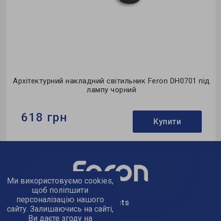
к Feron DH0701 під
Архітектурний накладний світильник F
лампу сірий
845 грн
Купити
Бренд:
Feron
Тип світильника:
накладний
Тип джерела світла:
під лампу
Ми використовуємо cookies,
щоб поліпшити
персоналізацію нашого
text_kontacts
сайту. Залишаючись на сайті,
Ви даєте згоду на