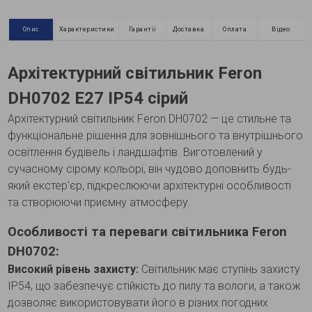
Опис
Характеристики
Гарантії
Доставка
Оплата
Відео
Архітектурний світильник Feron
DH0702 Е27 IP54 сірий
Архітектурний світильник Feron DH0702 — це стильне та
функціональне рішення для зовнішнього та внутрішнього
освітлення будівель і ландшафтів. Виготовлений у
сучасному сірому кольорі, він чудово доповнить будь-
який екстер'єр, підкреслюючи архітектурні особливості
та створюючи приємну атмосферу.
Особливості та переваги світильника Feron
DH0702:
Високий рівень захисту:
Світильник має ступінь захисту
IP54, що забезпечує стійкість до пилу та вологи, а також
дозволяє використовувати його в різних погодних