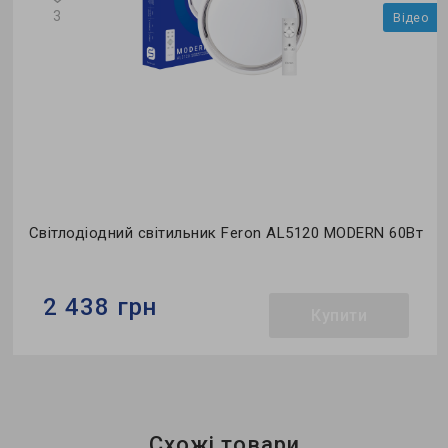
3
о
Відео
т
Світлодіодний світильник Feron AL5120 MODERN 60Вт
2 438 грн
Купити
Бренд:
Feron
Тип світильника:
накладний
Колекція:
MODERN
Схожі товари