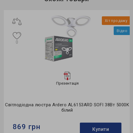
о
Хіт продажу
Відео
0
Презентація
д
Світлодіодна люстра Ardero AL6153ARD SOFI 38Вт 5000K
білий
869 грн
Купити