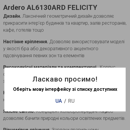
Ardero AL6130ARD FELICITY
Дизайн.
Лаконічний геометричний дизайн дозволяє
прикрасити інтер’єр будинків та квартир, залів ресторанів,
кафе, готелів тощо
Настінне кріплення.
Дозволяє використовувати моделі
у якості бра або декоративного акцентного
підсвічування певних зон та елементів
Високоякісні матеріали та комплектуючі.
Корпус
світильників виготовлено з якісного металу, розсіювач -
Ласкаво просимо!
з міцного акрилу
Оберіть мову інтерфейсу зі списку доступних
Керування світлом.
Світильники оснащені функцією
керування режимами свічення за допомогою вимикача
UA
RU
Якісне світло.
Коефіцієнт кольоропередачі Ra⩾80
дозволяє бачити природні кольори освітлених предметів.
Рівномірне свічення.
Завдяки правильному