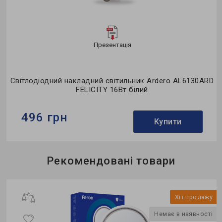
Презентація
Світлодіодний накладний світильник Ardero AL6130ARD
FELICITY 16Вт білий
496 грн
Купити
Бренд:
Ardero
Рекомендовані товари
Тип світильника:
бра
Використання:
для спальні
у
Хіт продажу
і
Немає в наявності