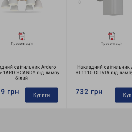
0
Презентація
Презентація
дний світильник Ardero
Накладний світильник 
6-1ARD SCANDY під лампу
BL1110 OLIVIA під ламп
білий
39 грн
732 грн
Купити
Куп
Ardero
Бренд:
Ardero
тильника:
накладний
Використання:
для спальні
пи:
A60
Колекція:
OLIVIA