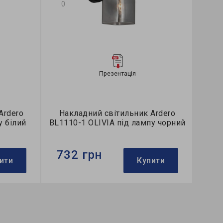
0
Презентація
Ardero
Накладний світильник Ardero
у білий
BL1110-1 OLIVIA під лампу чорний
732 грн
ити
Купити
Бренд:
Ardero
Використання:
для спальні
Колекція:
OLIVIA