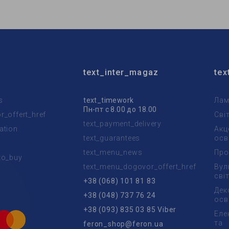
text_inter_magaz
tex
s
text_timework
Лам
Пн-пт с 8.00 до 18.00
_offert_href
Сві
text_payment_delivery
ation
Акц
text_guarantees
осв
text_menu_news
Про
to_buy
text_menu_dogovor_offert_href
Вул
t
сві
+38 (068) 101 81 83
Дек
+38 (048) 737 76 24
осв
+38 (093) 835 03 85 Viber
Еле
та
feron_shop@feron.ua