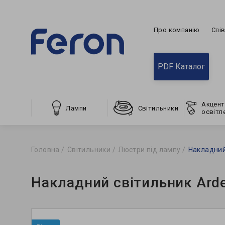
Про компанію
Спі
PDF Каталог
Акцент
Лампи
Світильники
освітл
Головна
Світильники
Люстри під лампу
Накладний
Накладний світильник Ard