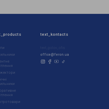
t_products
text_kontacts
пи
text_golov_ofis
тильники
office@feron.ua
ентне
ітлення
жектори
ичні
тильники
оративне
ітлення
ктротовари