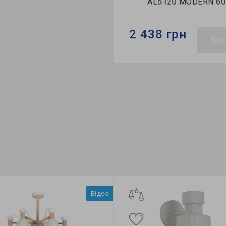
AL5120 MODERN 60Вт
AL51
2 438 грн
2 300 г
Купити
Бренд:
Feron
Бренд:
Feron
Тип світильника:
накладний
Тип світильни
Колекція:
MODERN
Колекція:
EO
Відео