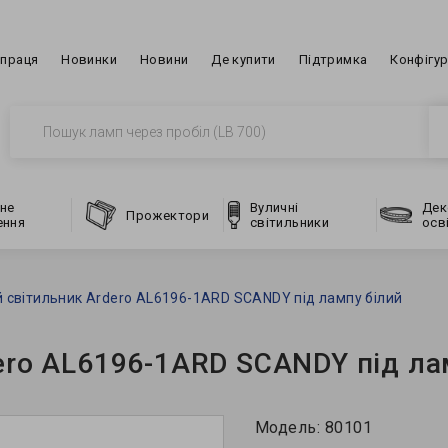
впраця
Новинки
Новини
Де купити
Підтримка
Конфігу
не
Вуличні
Дек
Прожектори
ення
світильники
осв
 світильник Ardero AL6196-1ARD SCANDY під лампу білий
ero AL6196-1ARD SCANDY під ла
Модель:
80101