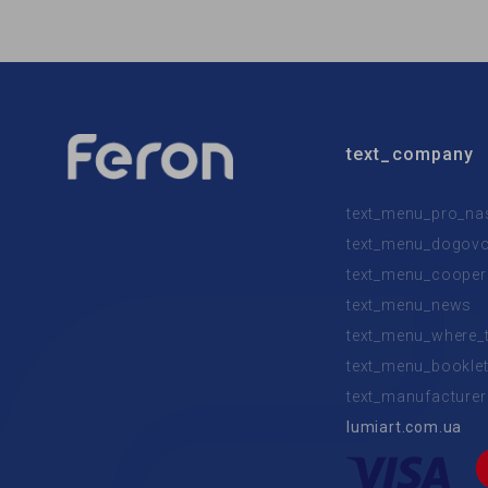
text_company
text_menu_pro_na
text_menu_dogovor
text_menu_cooper
text_menu_news
text_menu_where_
text_menu_bookle
text_manufacturer
lumiart.com.ua