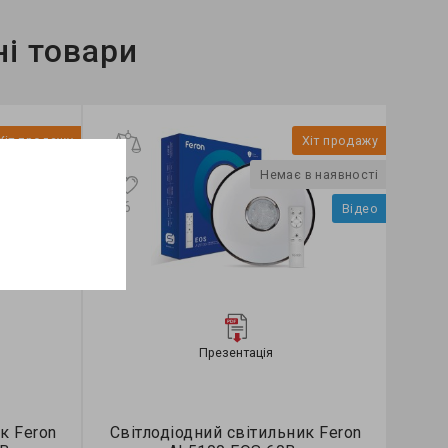
і товари
Хіт продажу
Хіт про
Немає в наявності
Немає в наявн
5
Відео
резентація
Презентація
ий світильник Feron
Світлодіодний світильник Fer