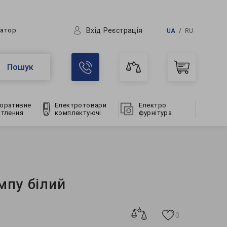
Вхід
Реєстрація
ратор
UA
RU
Пошук
оративне
Електротовари
Електро
ітлення
комплектуючі
фурнітура
мпу білий
0