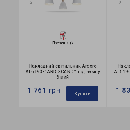
2
0
Презентація
Накладний світильник Ardero
Накла
AL6193-1ARD SCANDY під лампу
AL619
білий
1 761 грн
1 8
Купити
Бренд:
Ardero
Бренд:
Тип світильника:
накладний
Тип сві
Тип лампи:
A60
Тип лам