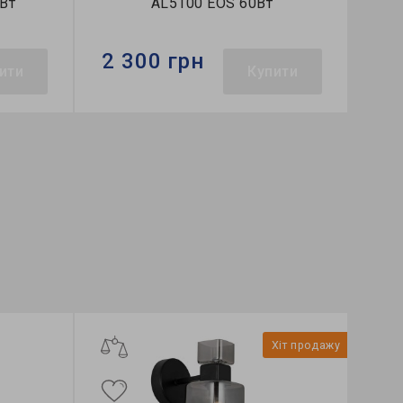
00 EOS 60Вт
AL5350 BRILLANT-S 60Вт
рн
2 100 грн
Купити
Купити
Бренд:
Feron
ка:
накладний
Тип світильника:
накладний
S
Колекція:
BRILLANT
Хіт продажу