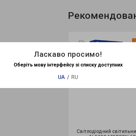
Рекомендован
жу
Хіт продажу
Ласкаво просимо!
ті
Немає в наявності
3
6
ео
Відео
Оберіть мову інтерфейсу зі списку доступних
UA
RU
П
Світлодіодний світильник Feron
Світлодіодн