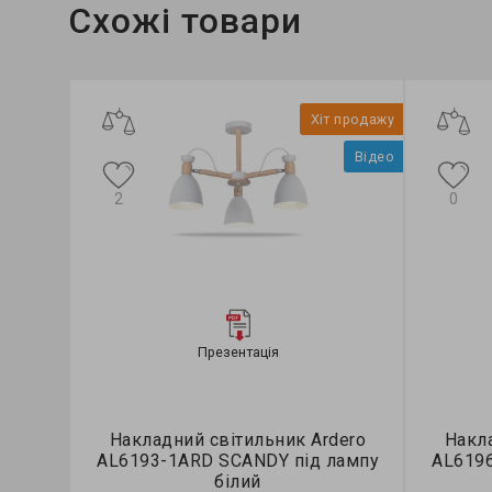
Схожі товари
Хіт продажу
Відео
2
0
Презентація
Накладний світильник Ardero
Накла
AL6193-1ARD SCANDY під лампу
AL619
білий