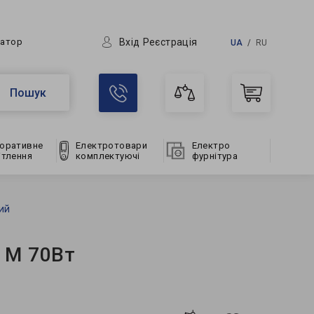
Вхід
Реєстрація
ратор
UA
RU
Пошук
оративне
Електротовари
Електро
ітлення
комплектуючі
фурнітура
ий
 M 70Вт