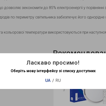
 що дозволяє зекономити до 85% електроенергії у порівнянні
діодів по периметру світильника забезпечує його однорідне м
та кольорової температури використовуються при наступном
Рекомендован
Ласкаво просимо!
Оберіть мову інтерфейсу зі списку доступних
Хіт продажу
Хіт продажу
UA
RU
Немає в наявності
Немає в наявності
3
Відео
Відео