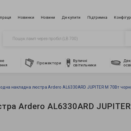
впраця
Новинки
Новини
Де купити
Підтримка
Конфігу
не
Вуличні
Дек
Прожектори
ення
світильники
осв
іодна накладна люстра Ardero AL6330ARD JUPITER M 70Вт чорн
стра Ardero AL6330ARD JUPITER