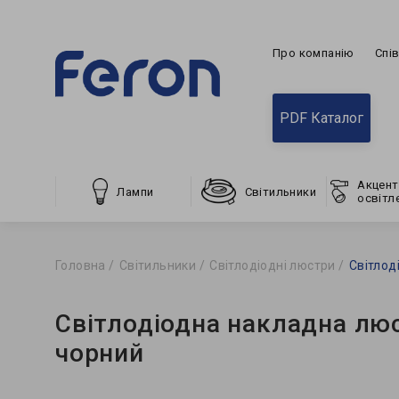
Про компанію
Спі
PDF Каталог
Акцент
Лампи
Світильники
освітл
Головна
Світильники
Світлодіодні люстри
Світлод
Світлодіодна накладна лю
чорний