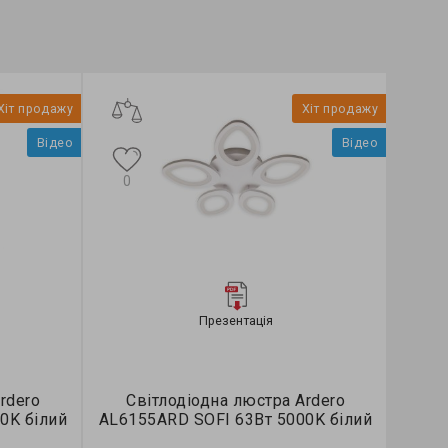
Хіт продажу
Хіт продажу
Відео
Відео
0
Презентація
rdero
Світлодіодна люстра Ardero
0K білий
AL6155ARD SOFI 63Вт 5000K білий