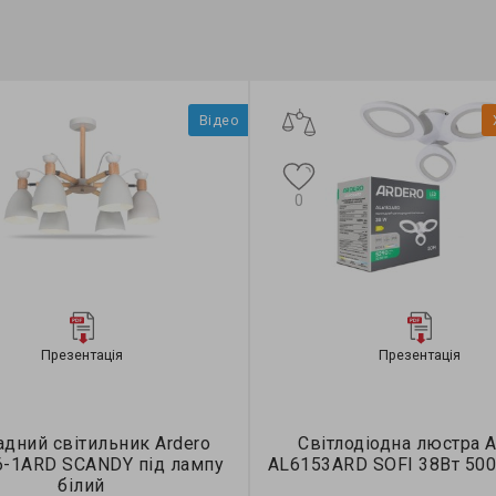
Відео
0
Презентація
Презентація
дний світильник Ardero
Світлодіодна люстра A
6-1ARD SCANDY під лампу
AL6153ARD SOFI 38Вт 500
білий