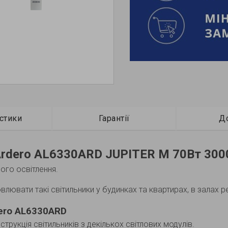
стики
Гарантії
Д
Ardero AL6330ARD JUPITER M 70Вт 300
ого освітлення.
влювати такі світильники у будинках та квартирах, в залах ре
dero AL6330ARD
трукція світильників з декількох світлових модулів.