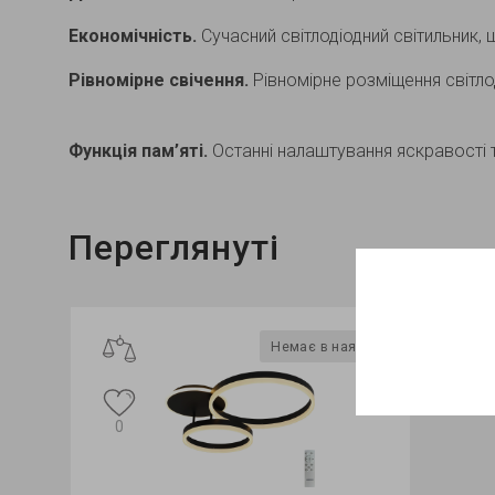
Економічність.
Сучасний світлодіодний світильник,
Рівномірне свічення.
Рівномірне розміщення світло
Функція пам’яті.
Останні налаштування яскравості 
Переглянуті
Хіт продажу
Немає в наявності
Немає в наявності
4
3
0