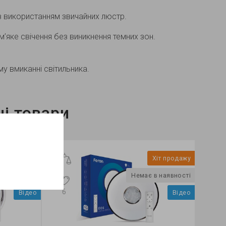
 з використанням звичайних люстр.
’яке свічення без виникнення темних зон.
у вмиканні світильника.
і товари
Хіт продажу
Немає в наявності
6
5
Відео