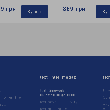
39 грн
869 грн
Купити
Куп
Ardero
Бренд:
Ardero
тильника:
накладний
Тип світильника:
потолочн
пи:
A60
Використання:
для спальні
text_inter_magaz
tex
s
text_timework
Лам
Пн-пт с 8.00 до 18.00
_offert_href
Сві
text_payment_delivery
ation
Акц
text_guarantees
осв