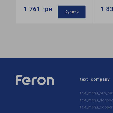
1 761 грн
1 8
Купити
Бренд:
Ardero
Бренд:
Тип світильника:
накладний
Тип сві
Тип лампи:
A60
Тип лам
text_company
text_menu_pro_na
text_menu_dogovor
text_menu_cooper