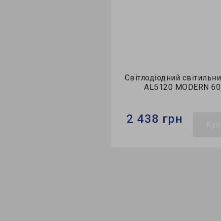
ація
ітильник Feron
Світлодіодний світильник Feron
LANT 60Вт
AL5120 MODERN 60Вт
2 438 грн
Купити
Купити
Бренд:
Feron
кладний
Тип світильника:
накладний
LED
Колекція:
MODERN