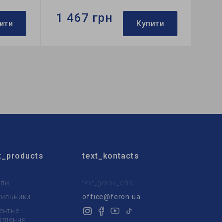
1 467 грн
ити
Купити
Бренд:
Ardero
а люстра
Тип світильника:
потолочна люстра
Використання:
для спальні
t_products
text_kontacts
пи
text_golov_ofis
тильники
office@feron.ua
ентне
ітлення