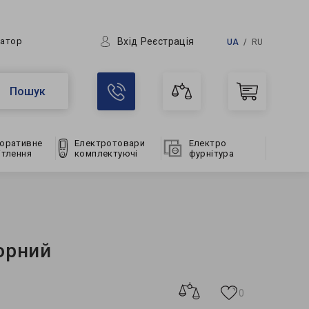
Вхід
Реєстрація
ратор
UA
RU
Пошук
оративне
Електротовари
Електро
ітлення
комплектуючі
фурнітура
орний
0