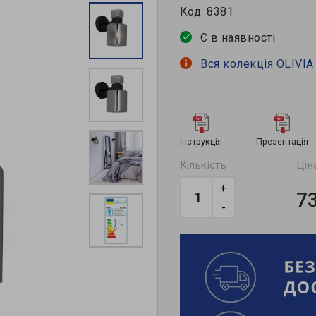
Код:
8381
Є в наявності
Вся колекція OLIVIA
Інструкція
Презентація
Кількість
Цін
+
7
-