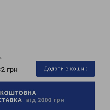
а:
32 грн
Додати в кошик