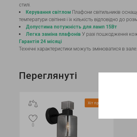
стилі.
Керування світлом
Плафони світильників оснаще
температури світіння і їх кількість відповідно до ро
Допустима потужність для ламп 15Вт
Легка заміна плафонів
У разі пошкодження кож
Гарантія 24 місяці
Технічні характеристики можуть змінюватися в залеж
Переглянуті
Хіт продажу
0