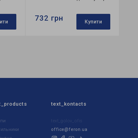
732 грн
ити
Купити
Бренд:
Ardero
Використання:
для спальні
Колекція:
OLIVIA
t_products
text_kontacts
пи
text_golov_ofis
тильники
office@feron.ua