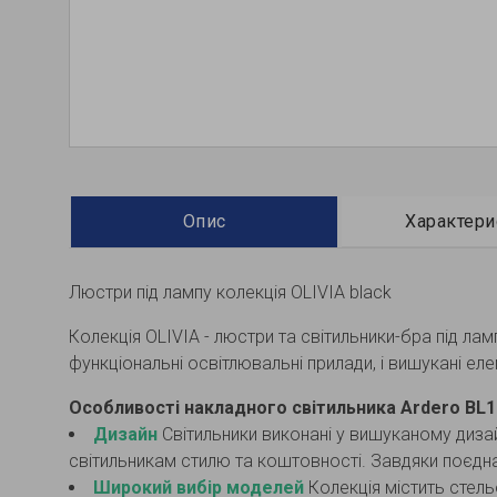
Опис
Характери
Люстри під лампу колекція OLIVIA black
Колекція OLIVIA - люстри та світильники-бра під л
функціональні освітлювальні прилади, і вишукані 
Особливості накладного світильника Ardero BL11
Дизайн
Світильники виконані у вишуканому диза
світильникам стилю та коштовності. Завдяки поєднанн
Широкий вибір моделей
Колекція містить стельо