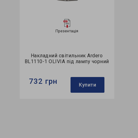
Презентація
Накладний світильник Ardero
BL1110-1 OLIVIA під лампу чорний
732 грн
Купити
Бренд:
Ardero
Використання:
для спальні
Колекція:
OLIVIA