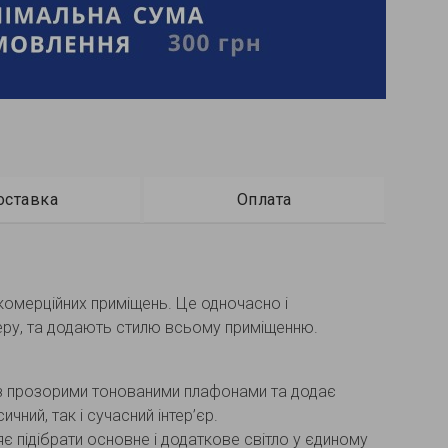
оставка
Оплата
 комерційних приміщень. Це одночасно і
феру, та додають стилю всьому приміщенню.
я з прозорими тонованими плафонами та додає
ний, так і сучасний інтер’єр.
ляє підібрати основне і додаткове світло у єдиному