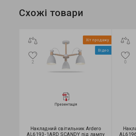
Схожі товари
Хіт продажу
Відео
2
0
Презентація
Накладний світильник Ardero
Накла
AL6193-1ARD SCANDY під лампу
AL619