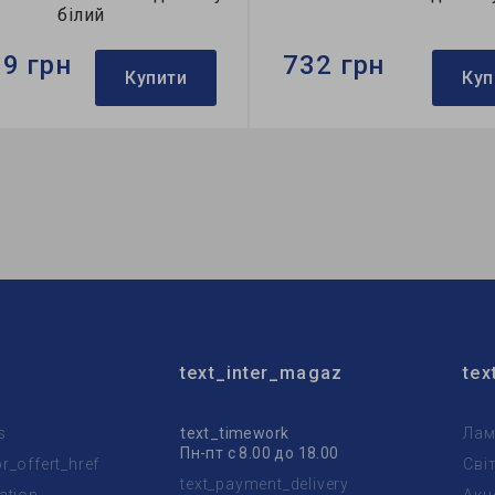
білий
39 грн
732 грн
Купити
Куп
Ardero
Бренд:
Ardero
тильника:
накладний
Використання:
для спальні
пи:
A60
Колекція:
OLIVIA
text_inter_magaz
tex
s
text_timework
Лам
Пн-пт с 8.00 до 18.00
_offert_href
Сві
text_payment_delivery