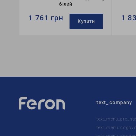
білий
1 761 грн
1 8
Купити
Бренд:
Ardero
Бренд:
Тип світильника:
накладний
Тип сві
Тип лампи:
A60
Тип лам
text_company
text_menu_pro_na
text_menu_dogovor