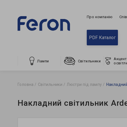
Про компанію
Спі
PDF Каталог
Акцент
Лампи
Світильники
освітл
Головна
Світильники
Люстри під лампу
Накладний
Накладний світильник Arde