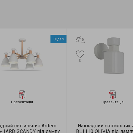
Відео
0
Презентація
Презентація
дний світильник Ardero
Накладний світильник 
6-1ARD SCANDY під лампу
BL1110 OLIVIA під ламп