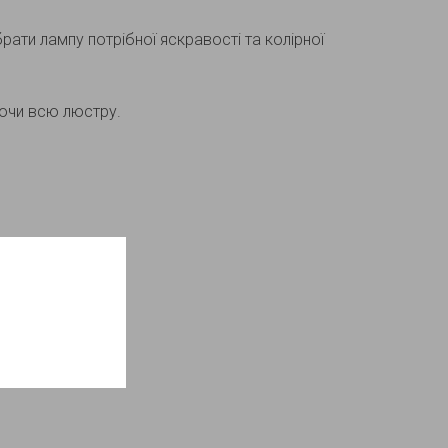
ати лампу потрібної яскравості та колірної
ючи всю люстру.