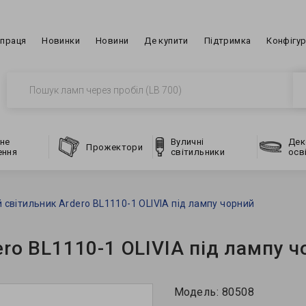
впраця
Новинки
Новини
Де купити
Підтримка
Конфігу
не
Вуличні
Дек
Прожектори
ення
світильники
осв
 світильник Ardero BL1110-1 OLIVIA під лампу чорний
ro BL1110-1 OLIVIA під лампу ч
Модель:
80508