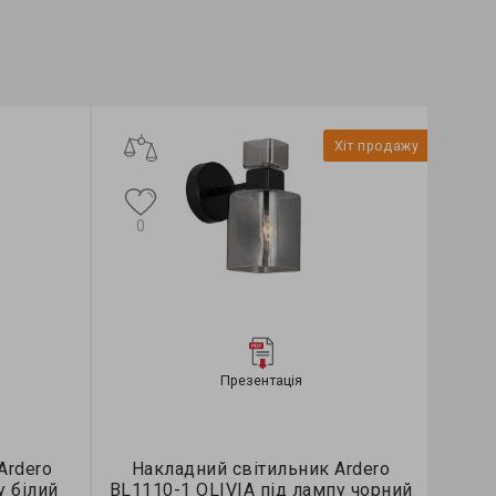
Хіт продажу
0
Презентація
Ardero
Накладний світильник Ardero
у білий
BL1110-1 OLIVIA під лампу чорний