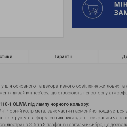
стики
Гарантії
Д
ампу для основного та декоративного освітлення житлових та
елементи дизайну інтер’єру, що створюють неповторну атмос
10-1 OLIVIA під лампу чорного кольору:
йні. Чорний колір металевих частин гармонійно поєднуєтьс
ю структур та форм, світильники здатні прикрасити як класич
ві люстри на 3, 5 та 8 плафонів і світильники-бра, це дозво