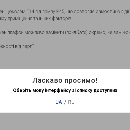
ні цоколем Е14 під лампу Р45, що дозволяє самостійно підібр
зміру приміщення та інших факторів.
ен плафон можливо замінити (придбати) окремо, не заміню
ності від партії
Ласкаво просимо!
Оберіть мову інтерфейсу зі списку доступних
UA
RU