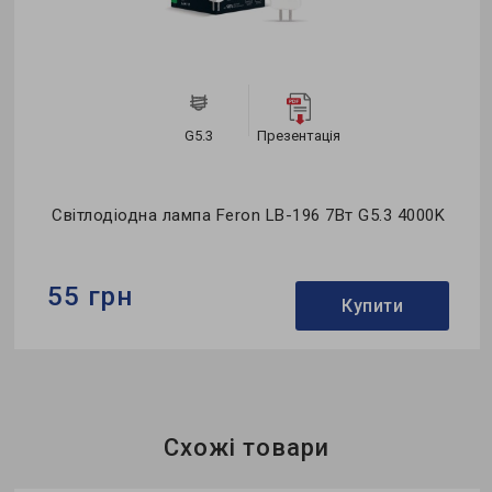
G5.3
Презентація
Світлодіодна лампа Feron LB-196 7Вт G5.3 4000K
55 грн
Купити
Бренд:
Feron
Формфактор:
MR-тип
Колекція:
Saffit
Схожі товари