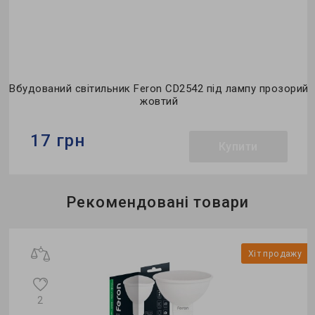
Вбудований світильник Feron CD2542 під лампу прозорий
жовтий
17 грн
Купити
Бренд:
Feron
Рекомендовані товари
Тип світильника:
вбудований
Тип лампи:
MR16
у
Хіт продажу
2