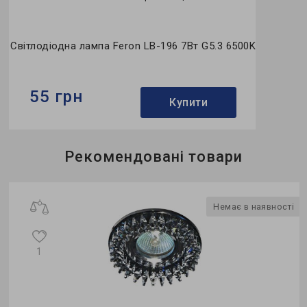
Світлодіодна лампа Feron LB-196 7Вт G5.3 6500K
55 грн
Купити
Бренд:
Feron
Рекомендовані товари
Формфактор:
MR-тип
Колекція:
Saffit
і
Немає в наявності
1