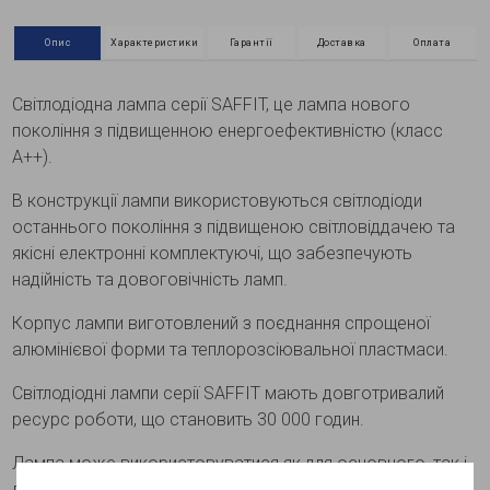
Опис
Характеристики
Гарантії
Доставка
Оплата
Світлодіодна лампа серії SAFFIT, це лампа нового
покоління з підвищенною енергоефективністю (класс
А++).
В конструкції лампи використовуються світлодіоди
останнього покоління з підвищеною світловіддачею та
якісні електронні комплектуючі, що забезпечують
надійність та довоговічність ламп.
Корпус лампи виготовлений з поєднання спрощеної
алюмінієвої форми та теплорозсіювальної пластмаси.
Світлодіодні лампи серії SAFFIT мають довготривалий
ресурс роботи, що становить 30 000 годин.
Лампа може використовуватися як для основного, так і
для декоративного освітлення