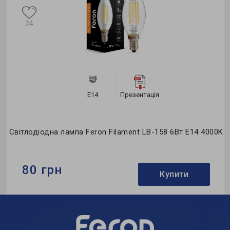
24
E14
Презентація
0K
Світлодіодна лампа Feron Filament LB-158 6Вт E14 4000K
80 грн
Купити
Бренд:
Feron
Формфактор:
С-тип