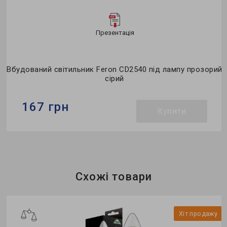
Презентація
ий
Вбудований світильник Feron CD2540 під лампу прозорий
В
сірий
167 грн
Купити
Бренд:
Feron
Тип світильника:
вбудований
Тип лампи:
MR16
Схожі товари
у
Хіт продажу