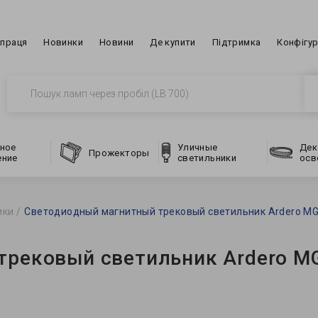
впраця
Новинки
Новини
Де купити
Підтримка
Конфігу
ное
Уличные
Дек
Прожекторы
ение
светильники
осв
ики
Светодиодный магнитный трековый светильник Ardero MG
трековый светильник Ardero M