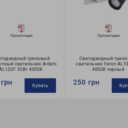
Презентация
Презентация
етодиодный трековый
Светодиодный трек
отный светильник Ardero
светильник Feron AL10
AL120F 30Вт 4000K
4000K черный
 грн
250 грн
Купить
Куп
Ardero
Бренд:
Feron
тильника:
трековый
Тип светильника:
трековы
ция:
однофазные
Коллекция:
однофазные