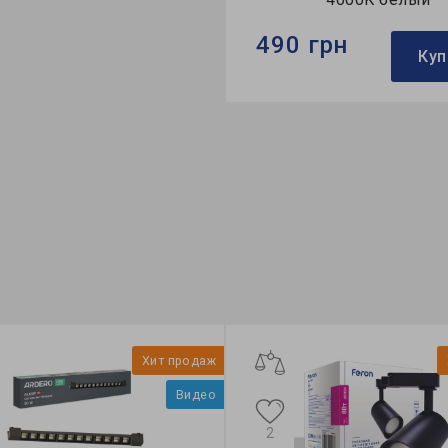
 грн
490 грн
Купить
Куп
Feron
Бренд:
Feron
тильника:
трековый
Тип светильника:
трековы
очника света:
LED
Коллекция:
однофазные
Хит продаж
Видео
2