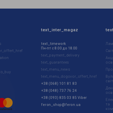
text_inter_magaz
tex
s
text_timework
Лам
Пн-пт с 8.00 до 18.00
_offert_href
Сві
text_payment_delivery
ation
Акц
text_guarantees
осв
text_menu_news
Про
to_buy
text_menu_dogovor_offert_href
Вул
t
сві
+38 (068) 101 81 83
Дек
+38 (048) 737 76 24
осв
+38 (093) 835 03 85 Viber
Еле
та
feron_shop@feron.ua
ком