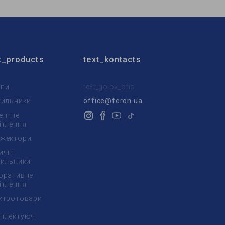
t_products
text_kontacts
пи
text_golov_ofis
тильники
office@feron.ua
ентне
ітлення
жектори
ичні
тильники
оративне
ітлення
ктротовари
плектуючі