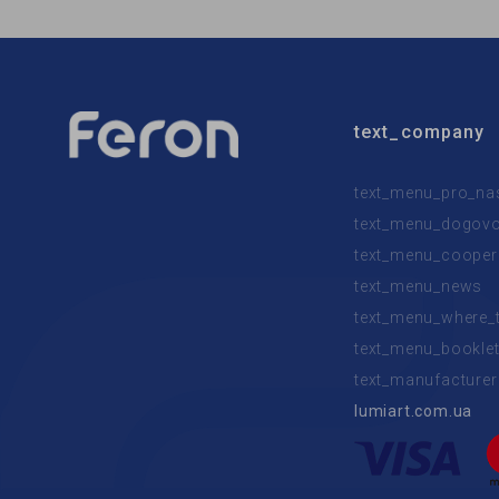
text_company
text_menu_pro_na
text_menu_dogovor
text_menu_cooper
text_menu_news
text_menu_where_
text_menu_bookle
text_manufacturer
lumiart.com.ua