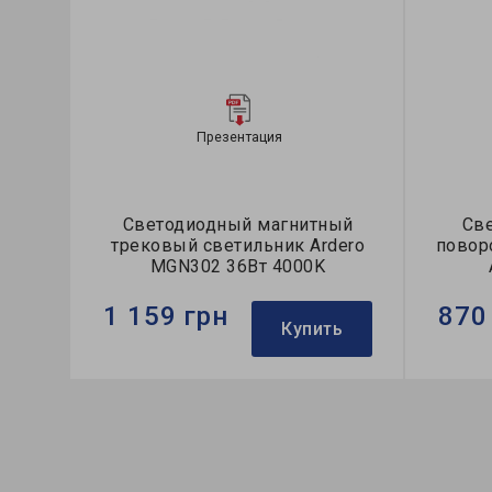
Презентация
Светодиодный магнитный
Св
трековый светильник Ardero
повор
MGN302 36Вт 4000K
1 159 грн
870
Купить
Бренд:
Ardero
Бренд:
Тип светильника:
трековый
Тип све
Коллекция:
MGN
Коллек