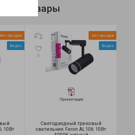
нные товары
Хит продаж
Хит продаж
Видео
Видео
3
1
Презентация
овый
Светодиодный трековый
6 10Вт
светильник Feron AL106 10Вт
св
4000K черный