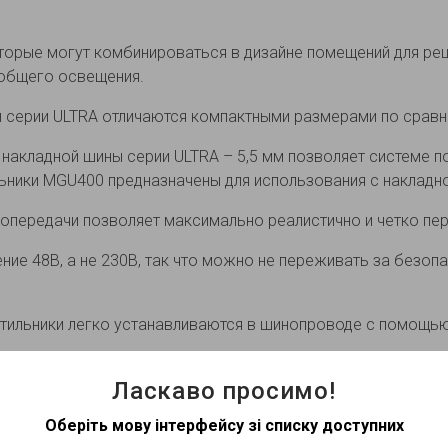
оторые могут комбинироваться в дизайне помещений для ре
 общего освещения.
 серии ULTRA отличаются компактными размерами по срав
акладной шины серии ULTRA – 5,5 мм позволяет системе по
льники MGU400 предназначены для использования с наклад
топередачи позволяет максимально реалистично и четко п
ие 48В, а не 230В, так что можно не переживать за безоп
тильники легко устанавливаются в шинопроводе с помощью
Ласкаво просимо!
висимости от партии
Оберіть мову інтерфейсу зі списку доступних