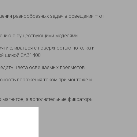
шения разнообразных задач в освещении – от
нению с существующими моделями.
чти сливаться с поверхностью потолка и
ной шиной CAB1400
ередать цвета освещаемых предметов.
асность поражения током при монтаже и
 магнитов, а дополнительные фиксаторы