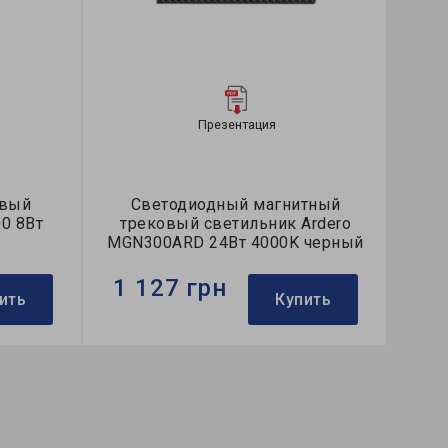
Презентация
овый
Светодиодный магнитный
0 8Вт
трековый светильник Ardero
MGN300ARD 24Вт 4000K черный
1 127 грн
ить
Купить
Бренд:
Ardero
й
Тип светильника:
трековый
Коллекция:
MGN