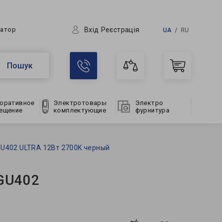
Вхід
Реєстрація
ратор
UA
RU
Пошук
оративное
Электротовары
Электро
ещение
комплектующие
фурнитура
U402 ULTRA 12Вт 2700K черный
GU402