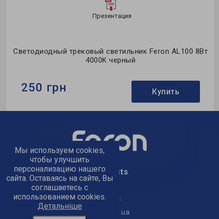
Презентация
ro
Светодиодный трековый светильник Feron AL100 8Вт
4000K черный
250 грн
Купить
Бренд:
Feron
Тип светильника:
трековый
Коллекция:
однофазные
Мы используем cookies,
чтобы улучшить
персонализацию нашего
text_kontacts
сайта. Оставаясь на сайте, Вы
соглашаетесь с
использованием cookies.
text_golov_ofis
Детальніше
office@feron.ua