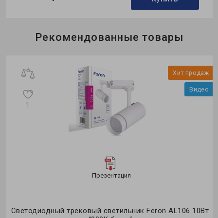
Бренд:
Ardero
Рекомендованные товары
Тип светильника:
трековый
Коллекция:
ULTRA
и
Хит продаж
о
Видео
1
Презентация
т
Светодиодный трековый светильник Feron AL106 10Вт