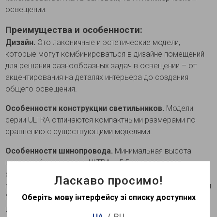
освещении.
Преимущества и особенности:
Дизайн.
Это лаконичные и эстетические модели,
которые могут комбинироваться в дизайне помещений
для решения разнообразных задач в освещении – от
акцентирования на деталях интерьера до создания
общего освещения.
Особенности конструкции светильников.
Модели
серии ULTRA отличаются компактными размерами по
сравнению с существующими моделями.
Особенности шинопровода.
Минимальная высота
накладной шины серии ULTRA – 5,5 мм позволяет
системе почти сливаться с поверхностью потолка и
Ласкаво просимо!
приближает ее к встроенным конструкциям. Светильники
MGU400 предназначены для использования с накладной
Оберіть мову інтерфейсу зі списку доступних
шиной CAB1400
UA
RU