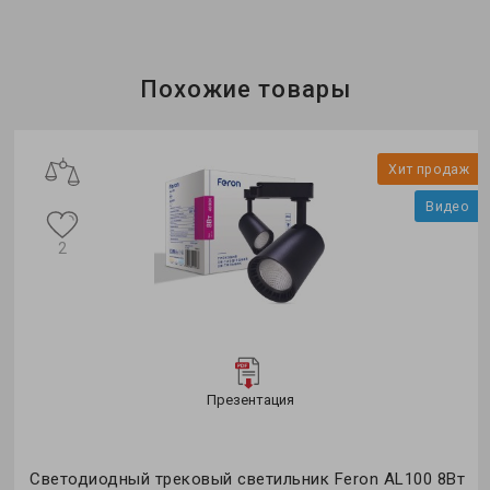
Бренд:
Feron
Тип светильника:
трековый
Коллекция:
однофазные
Похожие товары
ж
Хит продаж
о
Видео
2
Презентация
ro
Светодиодный трековый светильник Feron AL100 8Вт