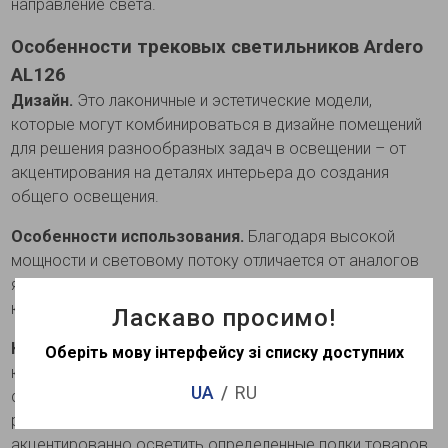
направление света.
Особенности трековых светильников Ardero
AL126
Дизайн.
Это лаконичные и эстетические модели,
которые могут комбинироваться в дизайне помещений
для решения разнообразных задач в освещении – от
акцентирования на деталях интерьера до создания
общего освещения.
Особенности использования.
Благодаря высокой
мощности и световому потоку отличается от аналогов
явными преимуществами при применении в
коммерческих помещениях.
Ласкаво просимо!
Комбинация с другими моделями серии.
В
Оберіть мову інтерфейсу зі списку доступних
комбинации с обычными акцентными трековыми
UA
RU
светильниками типа AL103, которые имеют угол
рассеяния 35 градусов и могут, например,
акцентированно осветить определенные полки товаров