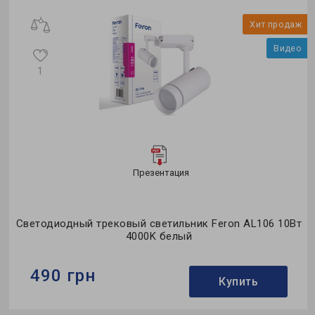
Коллекция:
однофазные
и
Хит продаж
о
Видео
1
Презентация
т
Светодиодный трековый светильник Feron AL106 10Вт
4000K белый
490 грн
Купить