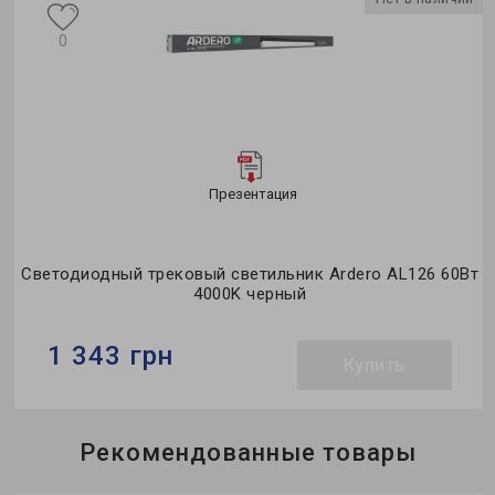
0
Презентация
Светодиодный трековый светильник Ardero AL126 60Вт
4000K черный
1 343 грн
Купить
Бренд:
Ardero
Рекомендованные товары
Тип светильника:
трековый