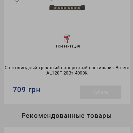
1
Презентация
Светодиодный трековый поворотный светильник Ardero
AL120F 20Вт 4000K
709 грн
Купить
Бренд:
Ardero
Рекомендованные товары
Тип светильника:
трековый
Коллекция:
однофазные