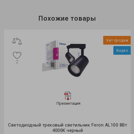
Бренд:
Feron
Тип светильника:
трековый
Коллекция:
однофазные
Похожие товары
ж
Хит продаж
о
Видео
2
Презентация
ro
Светодиодный трековый светильник Feron AL100 8Вт
4000K черный