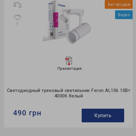
и
Хит продаж
о
Видео
1
Презентация
т
Светодиодный трековый светильник Feron AL106 10Вт
4000K белый
490 грн
Купить