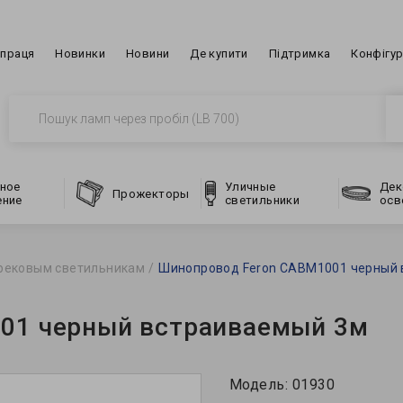
впраця
Новинки
Новини
Де купити
Підтримка
Конфігу
ное
Уличные
Дек
Прожекторы
ение
светильники
осв
рековым светильникам
Шинопровод Feron CABM1001 черный 
01 черный встраиваемый 3м
Модель:
01930