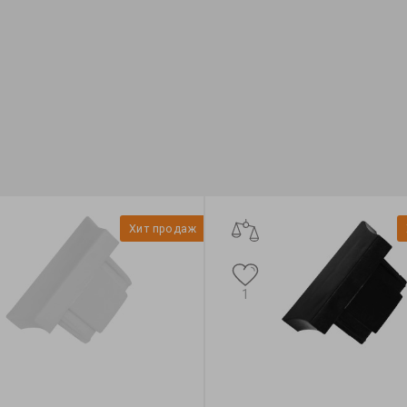
:
Feron
Бренд:
Feron
инопровод
Тип:
шинопровод
онтажа:
накладной
Тип монтажа:
накладной
Хит продаж
1