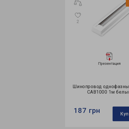
Хит продаж
1
Презентация
Презентация
провод однофазный Feron
Шинопровод однофазн
CAB1000 1м белый
CAB1000 2м бе
7 грн
373 грн
Купить
К