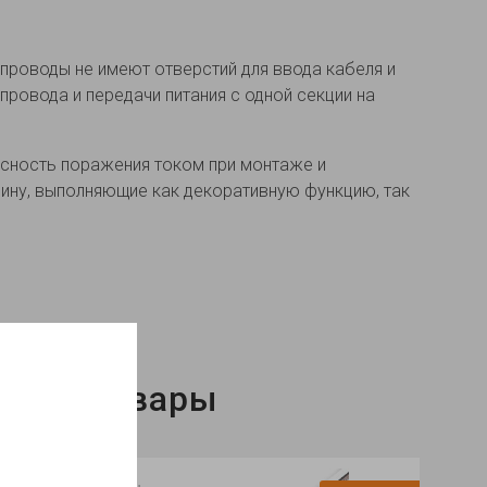
проводы не имеют отверстий для ввода кабеля и
провода и передачи питания с одной секции на
асность поражения током при монтаже и
ину, выполняющие как декоративную функцию, так
нные товары