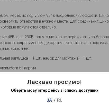
м месте, но под углом 90° к продольной плоскости. Шино
осверлить отверстия в нужном месте. Для соединения шино
 которые покупаются отдельно.
ие 48В, а не 230В, так что можно не переживать за безоп
роводов подразумевает декоративные вставки на всю их дл
ашних животных.
льная заглушка – 1 шт., набор для монтажа – 1 шт.
висимости от партии
Ласкаво просимо!
Рекомендова
Оберіть мову інтерфейсу зі списку доступних
UA
RU