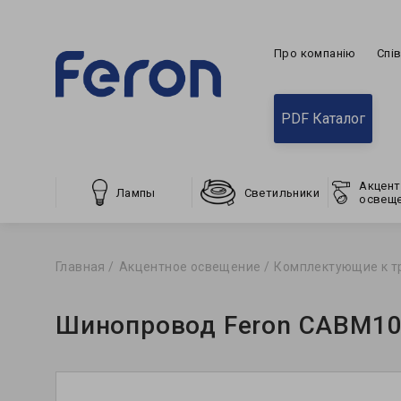
Про компанію
Спі
PDF Каталог
Акцент
Лампы
Светильники
освещ
Главная
Акцентное освещение
Комплектующие к т
Шинопровод Feron CABM10