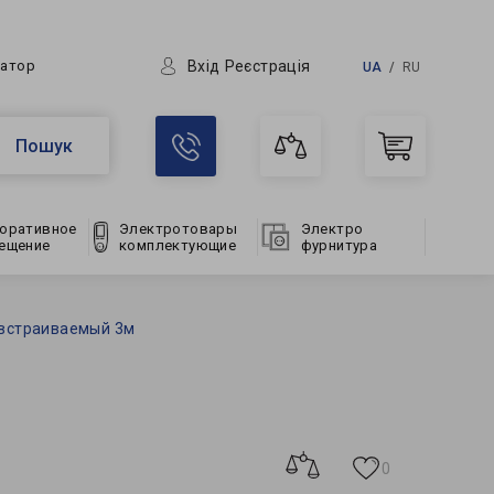
Вхід
Реєстрація
ратор
UA
RU
Пошук
оративное
Электротовары
Электро
ещение
комплектующие
фурнитура
встраиваемый 3м
0