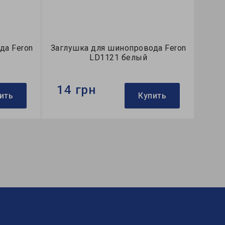
да Feron
Заглушка для шинопровода Feron
LD1121 белый
14 грн
ить
Купить
Бренд:
Feron
Тип:
заглушка
Коллекция:
однофазные