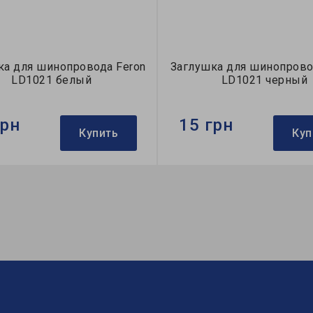
ка для шинопровода Feron
Заглушка для шинопрово
LD1021 белый
LD1021 черный
грн
15 грн
Купить
Куп
Feron
Бренд:
Feron
лушка
Тип:
заглушка
ция:
однофазные
Коллекция:
однофазные