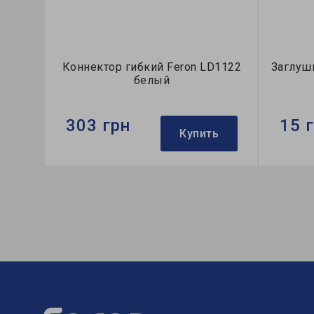
Коннектор гибкий Feron LD1122
Заглуш
белый
303 грн
15 
Купить
Бренд:
Feron
Бренд:
Тип:
коннектор
Тип:
заг
Коллекция:
однофазные
Коллек