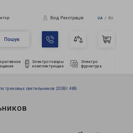
Вхід
Реєстрація
ратор
UA
RU
Пошук
оративное
Электротовары
Электро
ещение
комплектующие
фурнитура
ля трековых светильников 200Вт 48В
ьников