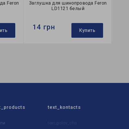
да Feron
Заглушка для шинопровода Feron
LD1121 белый
14 грн
ить
Купить
Бренд:
Feron
Тип:
заглушка
Коллекция:
однофазные
t_products
text_kontacts
пи
text_golov_ofis