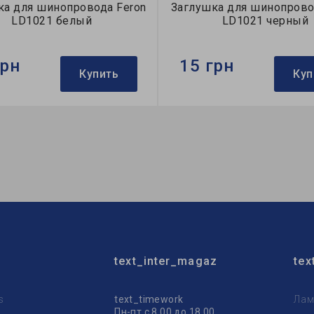
ка для шинопровода Feron
Заглушка для шинопрово
LD1021 белый
LD1021 черный
грн
15 грн
Купить
Куп
Feron
Бренд:
Feron
лушка
Тип:
заглушка
ция:
однофазные
Коллекция:
однофазные
text_inter_magaz
tex
s
text_timework
Лам
Пн-пт с 8.00 до 18.00