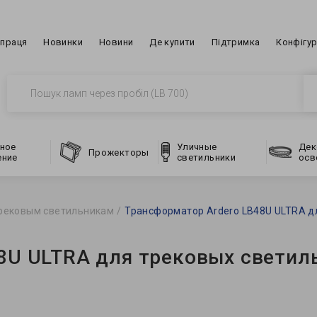
впраця
Новинки
Новини
Де купити
Підтримка
Конфігу
ное
Уличные
Дек
Прожекторы
ение
светильники
осв
рековым светильникам
Трансформатор Ardero LB48U ULTRA д
8U ULTRA для трековых светил