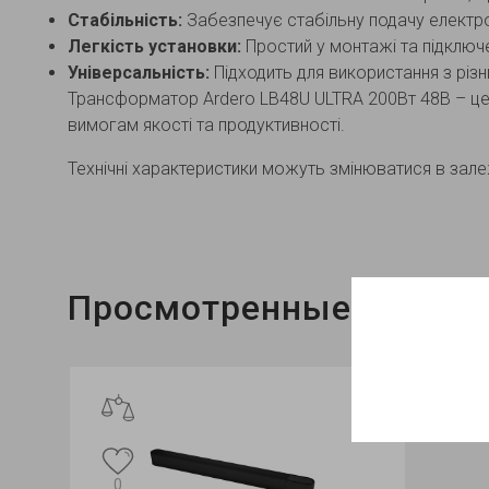
Стабільність:
Забезпечує стабільну подачу електрое
Легкість установки:
Простий у монтажі та підключе
Універсальність:
Підходить для використання з різ
Трансформатор Ardero LB48U ULTRA 200Вт 48В – це 
вимогам якості та продуктивності.
Технічні характеристики можуть змінюватися в залежн
Просмотренные
Хит продаж
Видео
2
1
0