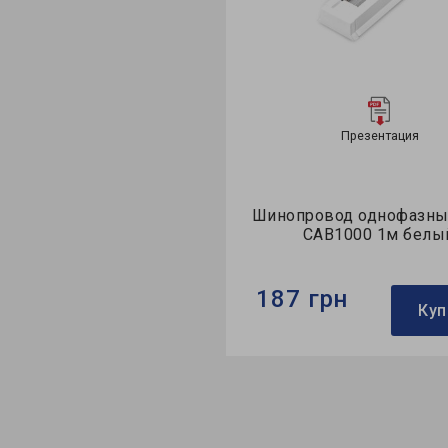
ация
Презентация
 трековый
Шинопровод однофазный Feron
n AL103 30Вт
CAB1000 1м белый
ерный
187 грн
Купить
Купить
Бренд:
Feron
ековый
Тип:
шинопровод
зные
Тип монтажа:
накладной