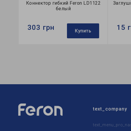
Коннектор гибкий Feron LD1122
Заглуш
белый
303 грн
15 
Купить
Бренд:
Feron
Бренд:
Тип:
коннектор
Тип:
заг
Коллекция:
однофазные
Коллек
text_company
text_menu_pro_na