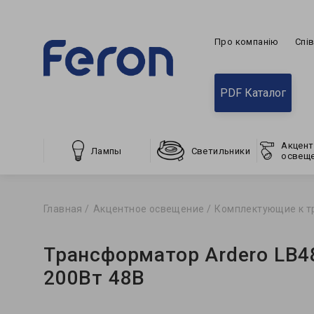
Про компанію
Спі
PDF Каталог
Акцент
Лампы
Светильники
освещ
Главная
Акцентное освещение
Комплектующие к т
Трансформатор Ardero LB4
200Вт 48В