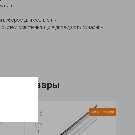
атації.
м вибором для освітлення.
 систем освітлення, що відповідають сучасним
нные товары
Хит продаж
1
1