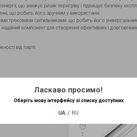
нергії, що знижує ризик перегріву і підвищує безпеку експлу
нні, що робить його зручним у використанні.
ними трековими світильниками, що робить його універсальни
надійний компонент для створення ефективних і довговічних
ості від партії.
Рекомендова
Ласкаво просимо!
Оберіть мову інтерфейсу зі списку доступних
UA
RU
Хит продаж
Хит продаж
Видео
2