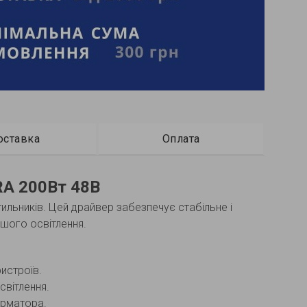
оставка
Оплата
RA 200Вт 48В
ильників. Цей драйвер забезпечує стабільне і
ашого освітлення.
истроїв.
світлення.
орматора.