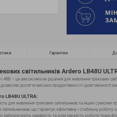
стики
Гарантии
Д
екових світильників Ardero LB48U ULT
48В – це високоякісне рішення для живлення трекових світ
 дозволяє досягти високої продуктивності і довговічності в
ro LB48U ULTRA:
ть для живлення трекових світильників та інших сумісних пр
світильниками, що гарантує ефективну і стабільну роботу о
 що забезпечують надійність та довговічність роботи трансф