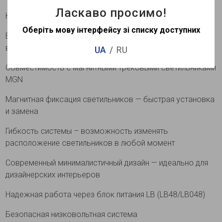
Ласкаво просимо!
Ключевые преимущества и особенности
Оберіть мову інтерфейсу зі списку доступних
Встроенный монтаж в натяжной потолок — эстетика без
видимых креплений
UA
RU
Совместимость с магнитными трековыми светильниками
MGN
Магнитная фиксация светильников — быстрая установка
и замена
Гибкость системы – возможность изменять
расположение светильников в любой момент
Современный минималистичный дизайн — идеально для
дизайнерских интерьеров
Надежная работа через блок питания LB (LB48/LB048)
Безопасная низковольтная система