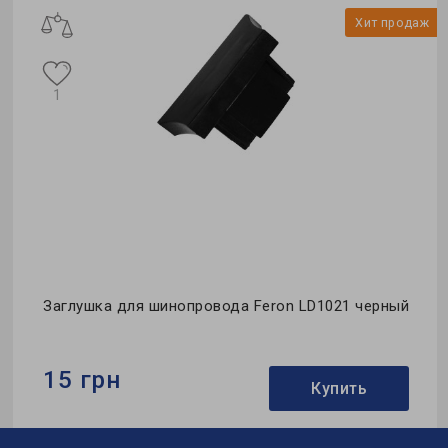
ж
Хит продаж
1
Заглушка для шинопровода Feron LD1021 черный
15 грн
Купить