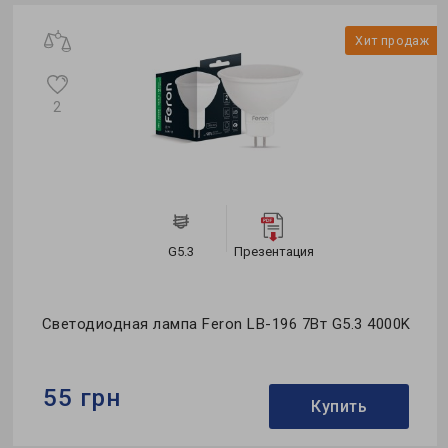
Тип лампы:
MR16
ж
Хит продаж
2
G5.3
Презентация
Светодиодная лампа Feron LB-196 7Вт G5.3 4000K
55 грн
Купить