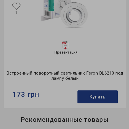
1
Презентация
Встроенный поворотный светильник Feron DL6210 под
лампу белый
173 грн
Купить
Бренд:
Feron
Рекомендованные товары
Тип светильника:
встроенный