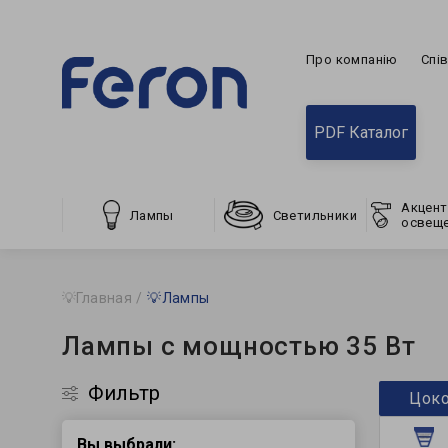
Про компанію
Спі
PDF Каталог
Акцент
Лампы
Светильники
освещ
💡Главная
💡Лампы
Лампы с мощностью 35 Вт
Фильтр
Цок
Вы выбрали: