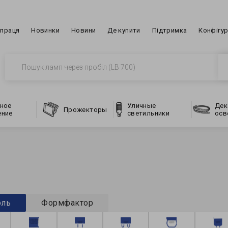
впраця
Новинки
Новини
Де купити
Підтримка
Конфігу
ное
Уличные
Дек
Прожекторы
ение
светильники
осв
оль
Формфактор