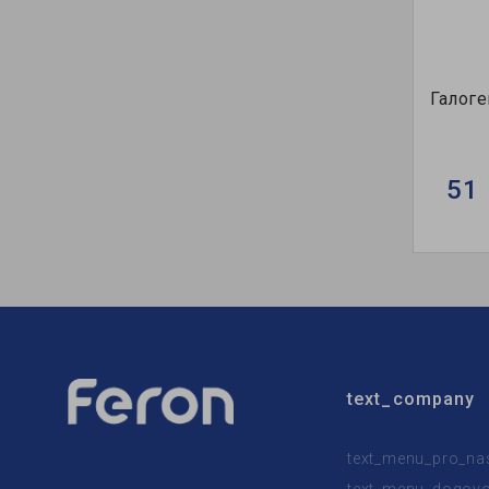
Галоге
51 
text_company
text_menu_pro_na