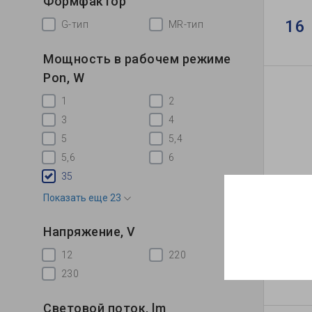
Формфактор
16 
G-тип
MR-тип
Мощность в рабочем режиме
Pon, W
1
2
3
4
5
5,4
5,6
6
35
Показать еще 23
Галог
Напряжение, V
12
220
40 
230
Световой поток, lm