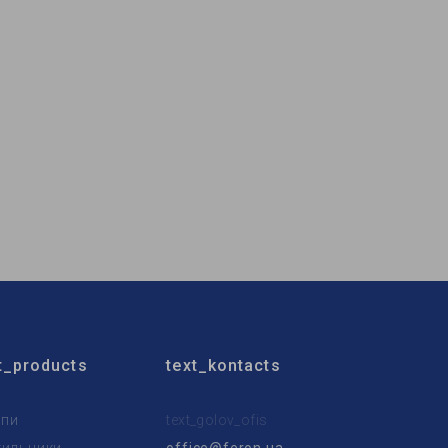
t_products
text_kontacts
пи
text_golov_ofis