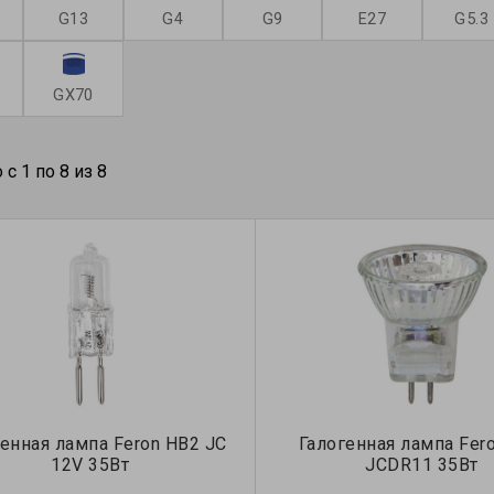
G13
G4
G9
Е27
G5.3
GX70
с 1 по 8 из 8
генная лампа Feron HB2 JC
Галогенная лампа Fer
12V 35Вт
JCDR11 35Вт