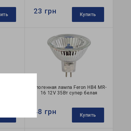
23 грн
пить
Купить
 HB6 JCD
Галогенная лампа Feron HB4 MR-
т
16 12V 35Вт супер белая
48 грн
пить
Купить