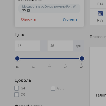
E14
Мощность в рабочем режиме Pon, W:
35
Сбросить
Уточнить
R7s
Цена
Показано 
-
грн
16
24
32
40
48
Цоколь
G4
G5.3
G9
Гало