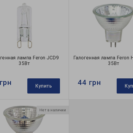
генная лампа Feron JCD9
Галогенная лампа Feron
35Вт
35Вт
грн
44 грн
Купить
Ку
Нет в наличии