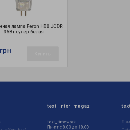
нная лампа Feron HB8 JCDR
35Вт супер белая
грн
Купить
text_inter_magaz
tex
s
text_timework
Лам
Пн-пт с 8.00 до 18.00