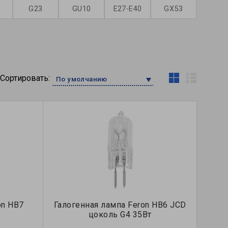
G23
GU10
E27-E40
GX53
Сортировать:
По умолчанию
on HB7
Галогенная лампа Feron HB6 JCD
цоколь G4 35Вт