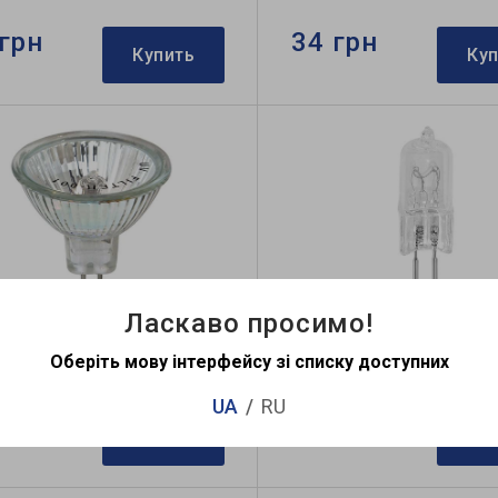
грн
34 грн
Купить
Ку
Ласкаво просимо!
енная лампа Feron HB4 MR-
Галогенная лампа Feron
16 12V 35Вт
цоколь G5.3 35В
Оберіть мову інтерфейсу зі списку доступних
UA
RU
грн
23 грн
Купить
Ку