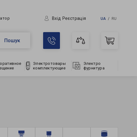
Вхід
Реєстрація
ратор
UA
RU
Пошук
оративное
Электротовары
Электро
ещение
комплектующие
фурнитура