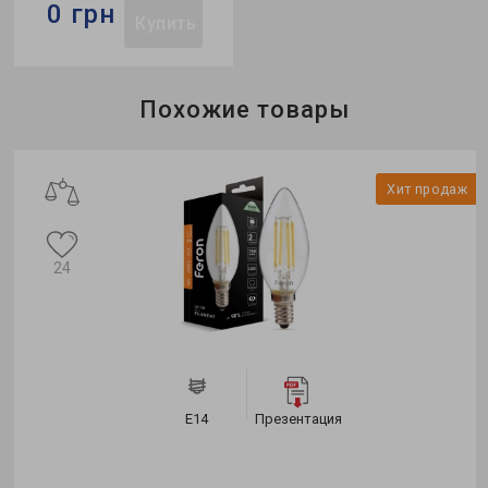
0 грн
Купить
Похожие товары
ж
Хит продаж
24
E14
Презентация