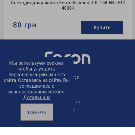
Светодиодная лампа Feron Filament LB-158 6Вт E14
4000K
80 грн
Купить
Бренд:
Feron
Формфактор:
С-тип
Мы используем cookies,
Коллекция:
Filament
чтобы улучшить
персонализацию нашего
text_kontacts
сайта. Оставаясь на сайте, Вы
соглашаетесь с
использованием cookies.
text_golov_ofis
Детальніше
office@feron.ua
Прийняти
text_powered