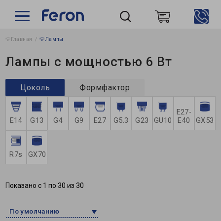
💡Главная
💡Лампы
Пошук
Лампы с мощностью 6 Вт
Цоколь
Формфактор
E27-
E14
G13
G4
G9
Е27
G5.3
G23
GU10
E40
GX53
R7s
GX70
Показано с 1 по 30 из 30
По умолчанию