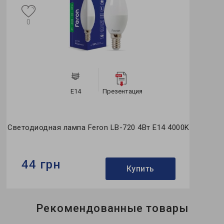
0
E14
Презентация
Светодиодная лампа Feron LB-720 4Вт E14 4000K
44 грн
Купить
Бренд:
Feron
Рекомендованные товары
Формфактор:
С-тип