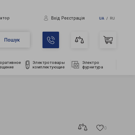
Вхід
Реєстрація
ратор
UA
RU
Пошук
оративное
Электротовары
Электро
ещение
комплектующие
фурнитура
0