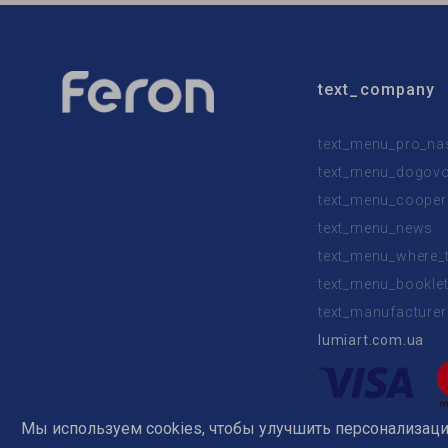
text_company
text_menu_pro_na
text_menu_dogovor
text_menu_cooper
text_menu_news
text_menu_where_
text_menu_bookle
text_manufacturer
lumiart.com.ua
Мы используем cookies, чтобы улучшить персонализаци