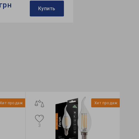
грн
Купить
:
Feron
актор:
С-тип
кция:
Standard
Хит продаж
Хит продаж
3