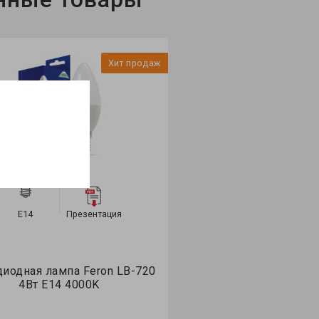
Хит продаж
E14
Презентация
иодная лампа Feron LB-720
4Вт E14 4000K