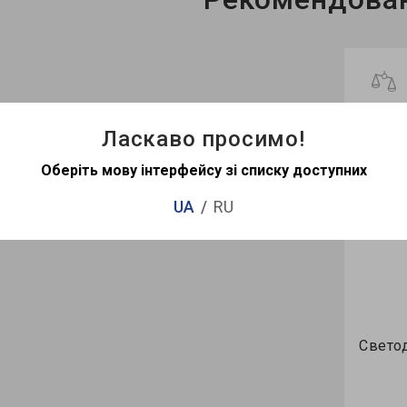
Ласкаво просимо!
0
Оберіть мову інтерфейсу зі списку доступних
UA
RU
Светод