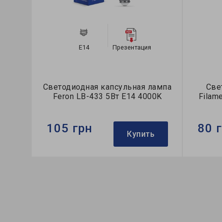
E14
Презентация
Светодиодная капсульная лампа
Све
Feron LB-433 5Вт Е14 4000K
Filam
105 грн
80 
Купить
Бренд:
Feron
Бренд:
Мощность в рабочем режиме Pon,
Формфа
W:
5
Коллек
Напряжение, V:
230