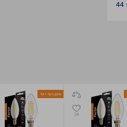
44 
Бренд
Формф
Колле
Хит продаж
24