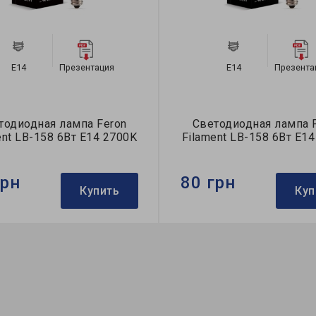
E14
Презентация
E14
Презента
тодиодная лампа Feron
Светодиодная лампа 
ent LB-158 6Вт E14 2700K
Filament LB-158 6Вт E1
грн
80 грн
Купить
Куп
Feron
Бренд:
Feron
ктор:
С-тип
Формфактор:
С-тип
ция:
Filament
Коллекция:
Filament