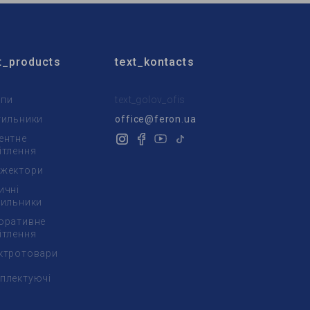
t_products
text_kontacts
пи
text_golov_ofis
тильники
office@feron.ua
ентне
ітлення
жектори
ичні
тильники
оративне
ітлення
ктротовари
плектуючі