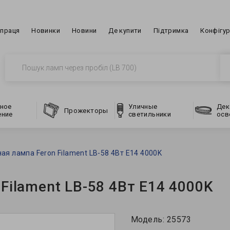
впраця
Новинки
Новини
Де купити
Підтримка
Конфігу
ное
Уличные
Дек
Прожекторы
ение
светильники
осв
я лампа Feron Filament LB-58 4Вт E14 4000K
Filament LB-58 4Вт E14 4000K
Модель:
25573