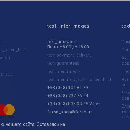
text_inter_magaz
tex
s
text_timework
Лам
Пн-пт с 8.00 до 18.00
_offert_href
Сві
text_payment_delivery
ation
Акц
text_guarantees
осв
text_menu_news
Про
to_buy
text_menu_dogovor_offert_href
Вул
t
сві
+38 (068) 101 81 83
Дек
+38 (048) 737 76 24
осв
+38 (093) 835 03 85 Viber
Еле
та
feron_shop@feron.ua
ком
ю нашего сайта. Оставаясь на