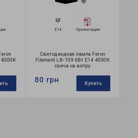
ция
E14
Презентация
Feron
Светодиодная лампа Feron
4 4000K
Filament LB-159 6Вт E14 4000K
свеча на ветру
80 грн
ить
Купить
Бренд:
Feron
Формфактор:
С-тип
Коллекция:
Filament