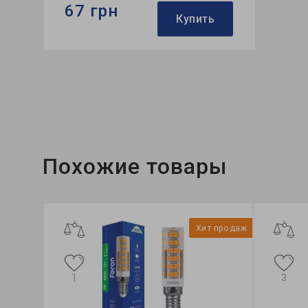
67 грн
Купить
Бренд:
Feron
Формфактор:
С-тип
Коллекция:
Filament
Похожие товары
Хит продаж
1
3