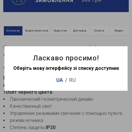
Описание
Характеристики
Гарантии
Доставка
Оплата
Видео
Светодиодные накладные светильники Ardero
AL6491ARD, AL6491ARD-1ARD
Ласкаво просимо!
Декоративные светодиодные люстры с пультом
Оберіть мову інтерфейсу зі списку доступних
Преимущества и особенности светодиодного
UA
RU
накладного светильника Ardero AL6491ARD URBAN
105Вт черного цвета:
Лаконический геометрический дизайн
Качественный свет
Управление режимами свечения с помощью пульта
режим ночника
Степень защиты
IP20