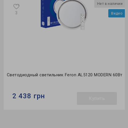
и
Нет в наличии
3
о
Видео
т
Светодиодный светильник Feron AL5120 MODERN 60Вт
2 438 грн
Купить
Бренд:
Feron
Тип светильника:
накладной