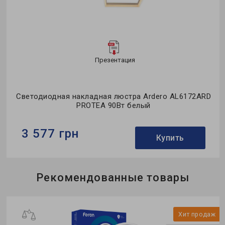
Презентация
Светодиодная накладная люстра Ardero AL6172ARD
PROTEA 90Вт белый
3 577 грн
Купить
Бренд:
Ardero
Рекомендованные товары
Тип светильника:
потолочная люстра
Применение:
для спальни
ж
Хит продаж