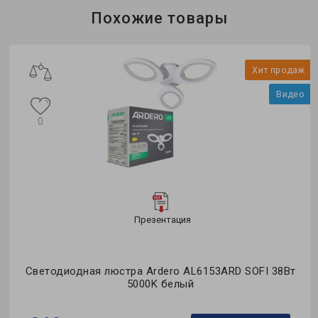
Коллекция:
MODERN
Похожие товары
о
Хит продаж
Видео
0
Презентация
од
Светодиодная люстра Ardero AL6153ARD SOFI 38Вт
5000K белый