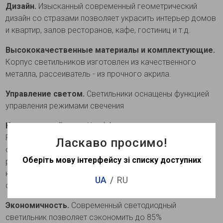
Дизайн.
Изысканный современный геометрический
дизайн со стразами позволяет украсить интерьер домов
и квартир, залов ресторанов, кафе, гостиниц и т.д.
Высококачественные материалы и комплектующие.
Корпус светильников изготовлен из качественного
металла, рассеиватель - из прочного акрила.
Управление светом.
Светильники оснащены функцией
управления режимами свечения
Качественный свет.
Коэффициент цветопередачи
Ra⩾80 позволяет видеть естественный цвет
Ласкаво просимо!
освещенных предметов. Благодаря правильному
Оберіть мову інтерфейсу зі списку доступних
расположению светодиодов и качественным
компонентам сохраняется однородность свечения
UA
RU
светильника без темных зон.
Экономичность.
Современный светодиодный
светильник позволяет сэкономить до 85%