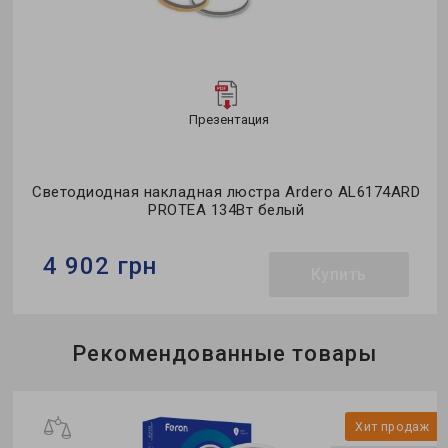
Презентация
Светодиодная накладная люстра Ardero AL6174ARD
PROTEA 134Вт белый
4 902 грн
Купить
Бренд:
Ardero
Рекомендованные товары
Тип светильника:
потолочная люстра
Применение:
для спальни
ж
Хит продаж