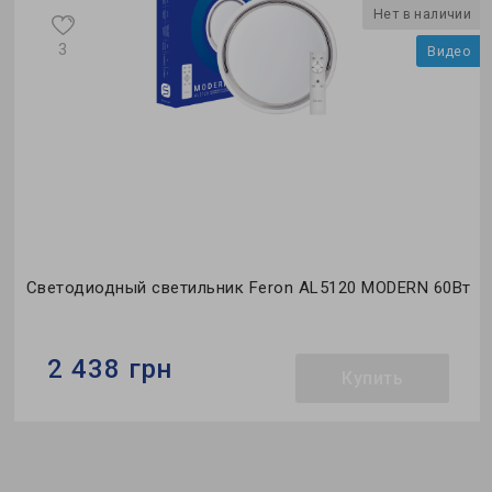
и
Нет в наличии
3
о
Видео
т
Светодиодный светильник Feron AL5120 MODERN 60Вт
2 438 грн
Купить
Бренд:
Feron
Тип светильника:
накладной