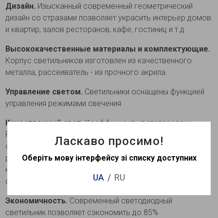
Дизайн.
Изысканный современный геометрический
дизайн со стразами позволяет украсить интерьер домов
и квартир, залов ресторанов, кафе, гостиниц и т.д.
Высококачественные материалы и комплектующие.
Корпус светильников изготовлен из качественного
металла, рассеиватель - из прочного акрила.
Управление светом.
Светильники оснащены функцией
управления режимами свечения
Качественный свет.
Коэффициент цветопередачи
Ra⩾80 позволяет видеть естественный цвет
Ласкаво просимо!
освещенных предметов. Благодаря правильному
расположению светодиодов и качественным
Оберіть мову інтерфейсу зі списку доступних
компонентам сохраняется однородность свечения
UA
RU
светильника без темных зон.
Экономичность.
Современный светодиодный
светильник позволяет сэкономить до 85%