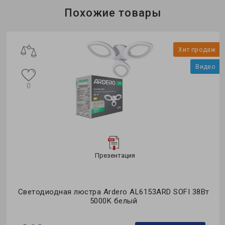
Коллекция:
MODERN
Похожие товары
о
Хит продаж
Видео
0
Презентация
од
Светодиодная люстра Ardero AL6153ARD SOFI 38Вт
5000K белый