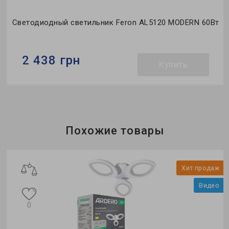
т
Светодиодный светильник Feron AL5120 MODERN 60Вт
2 438 грн
Купить
Бренд:
Feron
Тип светильника:
накладной
Коллекция:
MODERN
Похожие товары
о
Хит продаж
Видео
0