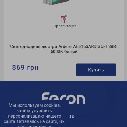
Презентация
од
Светодиодная люстра Ardero AL6153ARD SOFI 38Вт
5000K белый
869 грн
Купить
Бренд:
Ardero
Тип светильника:
потолочная люстра
Применение:
для спальни
Мы используем cookies,
чтобы улучшить
персонализацию нашего
text_kontacts
сайта. Оставаясь на сайте, Вы
соглашаетесь с