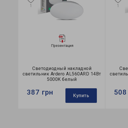
1
1
Презентация
Светодиодный накладной
Све
светильник Ardero AL560ARD 14Вт
светиль
5000K белый
387 грн
508
Купить
Бренд:
Ardero
Бренд:
Тип светильника:
накладной
Тип све