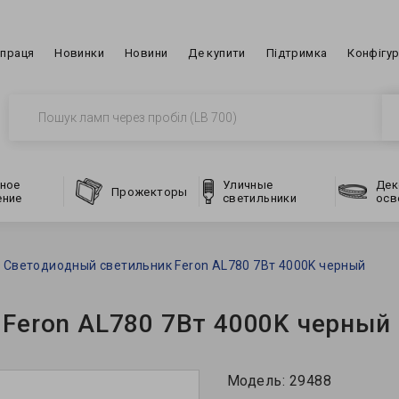
впраця
Новинки
Новини
Де купити
Підтримка
Конфігу
ное
Уличные
Дек
Прожекторы
ение
светильники
осв
Светодиодный светильник Feron AL780 7Вт 4000K черный
Feron AL780 7Вт 4000K черный
Модель:
29488