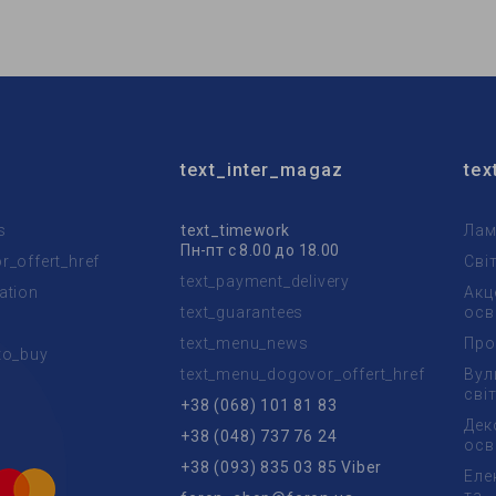
очника света:
LED
Тип источника света:
LED
text_inter_magaz
tex
s
text_timework
Лам
Пн-пт с 8.00 до 18.00
_offert_href
Сві
text_payment_delivery
ation
Акц
text_guarantees
осв
text_menu_news
Про
to_buy
text_menu_dogovor_offert_href
Вул
t
сві
+38 (068) 101 81 83
Дек
+38 (048) 737 76 24
осв
+38 (093) 835 03 85 Viber
Еле