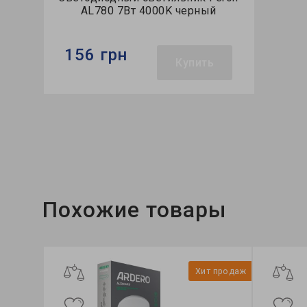
AL780 7Вт 4000K черный
156 грн
Купить
Бренд:
Feron
Тип светильника:
встроенный
Тип источника света:
LED
Похожие товары
Хит продаж