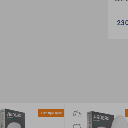
23
Бренд
Срок 
L<sub
часы:
Тип св
Хит продаж