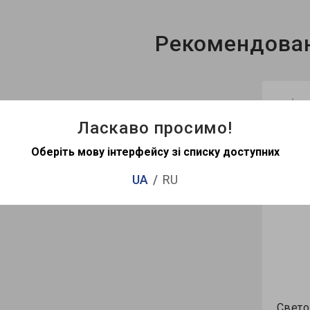
Рекомендова
Ласкаво просимо!
Оберіть мову інтерфейсу зі списку доступних
3
UA
RU
Свето