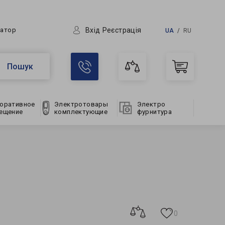
Вхід
Реєстрація
ратор
UA
RU
Пошук
оративное
Электротовары
Электро
ещение
комплектующие
фурнитура
0