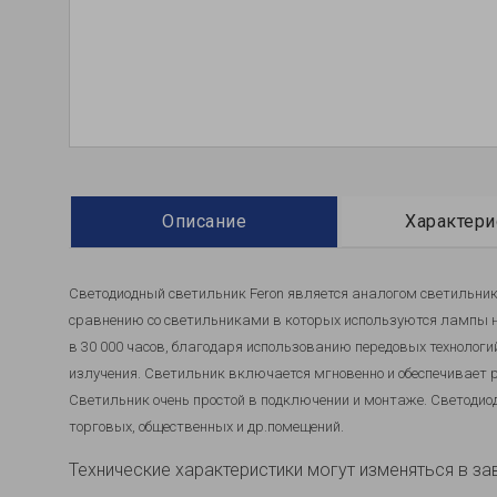
Описание
Характери
Светодиодный све
тильник Feron является аналогом светильник
сравнению со светильниками в которых используются лампы
н
в 30 000 часов, благодаря использованию передовых технолог
излучения. Светильник включается мгновенно и обеспечивает ра
Светильник очень простой в подключении и монтаже. Светодио
торговых, общественных и др.помещений.
Технические характеристики могут изменяться в за