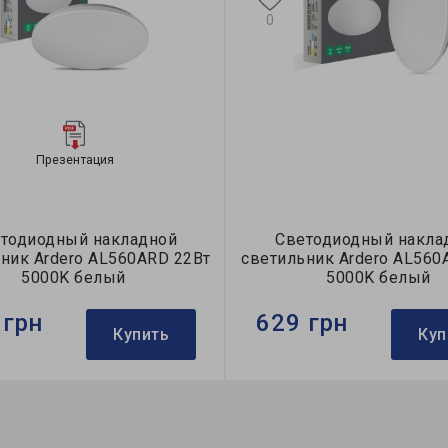
0
Презентация
тодиодный накладной
Светодиодный накла
ник Ardero AL560ARD 22Вт
светильник Ardero AL560
5000K белый
5000K белый
 грн
629 грн
Купить
Куп
Ardero
Бренд:
Ardero
тильника:
накладной
Тип светильника:
накладн