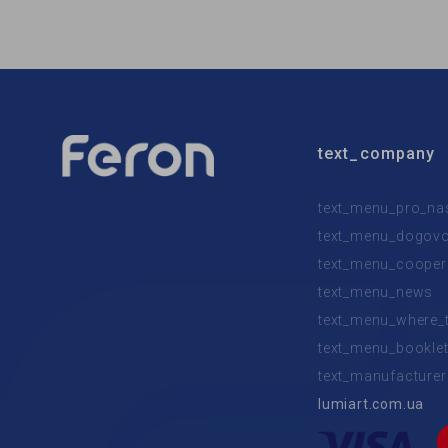
Тип источника света:
LED
Тип ист
text_company
text_menu_pro_na
text_menu_dogovor
text_menu_cooper
text_menu_news
text_menu_where_
text_menu_bookle
text_manufacturer
lumiart.com.ua