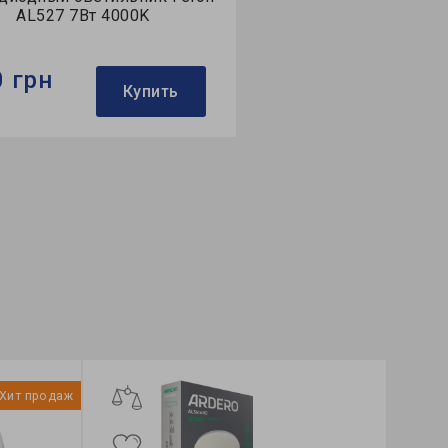
AL527 7Вт 4000K
0 грн
Купить
:
Feron
службы
>70</sub>B<sub>50</sub>,
25000
етильника:
встроенный
Хит продаж