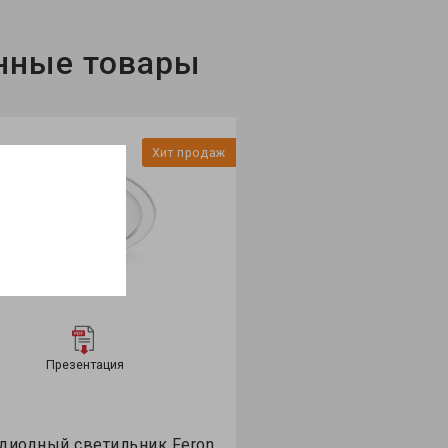
нные товары
Хит продаж
Презентация
диодный светильник Feron