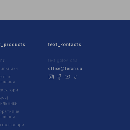
Тип источника света:
LED
t_products
text_kontacts
пи
text_golov_ofis
тильники
office@feron.ua
ентне
ітлення
жектори
ичні
тильники
оративне
ітлення
ктротовари