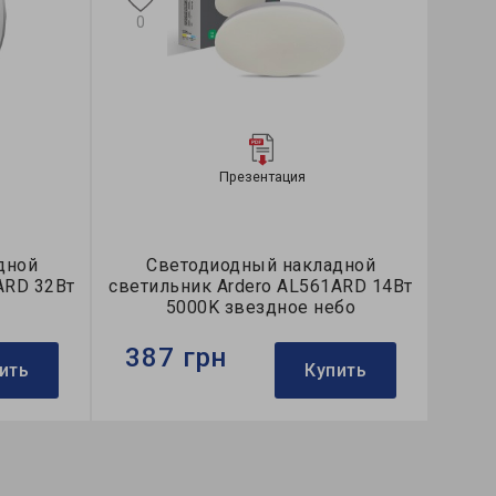
0
Презентация
дной
Светодиодный накладной
ARD 32Вт
светильник Ardero AL561ARD 14Вт
5000K звездное небо
387 грн
ить
Купить
Бренд:
Ardero
ой
Тип светильника:
накладной