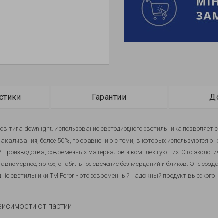
стики
Гарантии
Д
ов типа downlight
. Использование светодиодного све
тильника позволяет с
акаливания,
более 50%, по сравнению
с теми, в
которых
используются эн
ий производства, современных материалов и комплектующих. Это эколог
вномерное, яркое, стабильное свечение без мерцаний и бликов. Это созд
дніе светильники
TM Feron - это современный надежный продукт высокого
висимости от партии