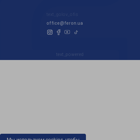
text_golov_ofis
office@feron.ua
text_powered
Мы используем cookies, чтобы