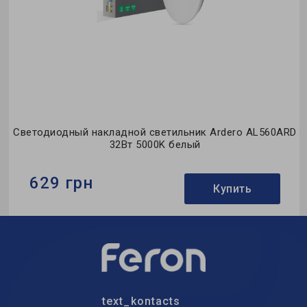
D
Светодиодный накладной светильник Ardero AL560ARD
32Вт 5000K белый
629 грн
Купить
Бренд:
Ardero
Тип светильника:
накладной
Тип источника света:
LED
text_kontacts