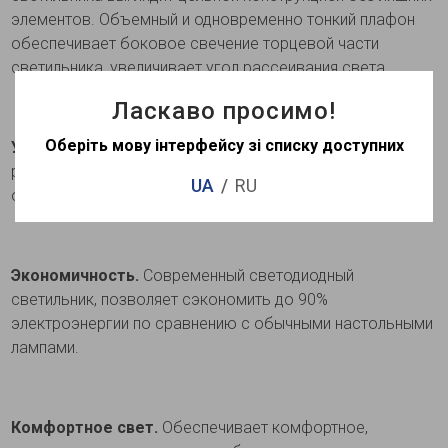
элементов. Объемный и одновременно тонкий плафон
обеспечивает боковое свечение торцевой части
светильника, увеличивает угол рассеивания света.
Ласкаво просимо!
Оберіть мову інтерфейсу зі списку доступних
Удобство монтажа.
Модель оборудована механизмом
регулирования встроенного размера светильника. Это
UA
RU
обеспечивает максимальное удобство монтажа.
Экономичность.
Современный светодиодный
светильник, позволяет сэкономить до 90%
электроэнергии по сравнению с обычными настольными
лампами.
Комфортное свет.
Обеспечивает комфортное,