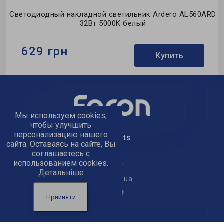
D
Светодиодный накладной светильник Ardero AL560ARD
32Вт 5000K белый
629 грн
Купить
Бренд:
Ardero
Тип светильника:
накладной
Тип источника света:
LED
Мы используем cookies,
чтобы улучшить
персонализацию нашего
text_kontacts
сайта. Оставаясь на сайте, Вы
соглашаетесь с
использованием cookies.
text_golov_ofis
Детальніше
office@feron.ua
Прийняти