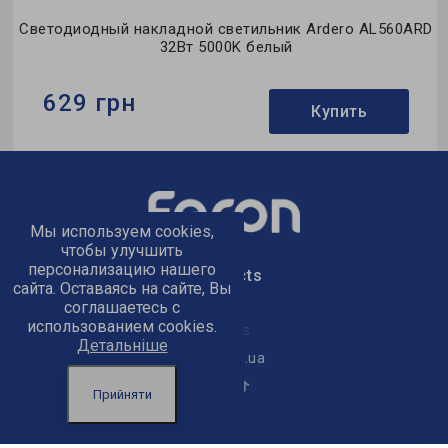
D
Светодиодный накладной светильник Ardero AL560ARD
32Вт 5000K белый
629 грн
Купить
Бренд:
Ardero
Тип светильника:
накладной
Тип источника света:
LED
Мы используем cookies,
чтобы улучшить
персонализацию нашего
text_kontacts
сайта. Оставаясь на сайте, Вы
соглашаетесь с
использованием cookies.
text_golov_ofis
Детальніше
office@feron.ua
Прийняти