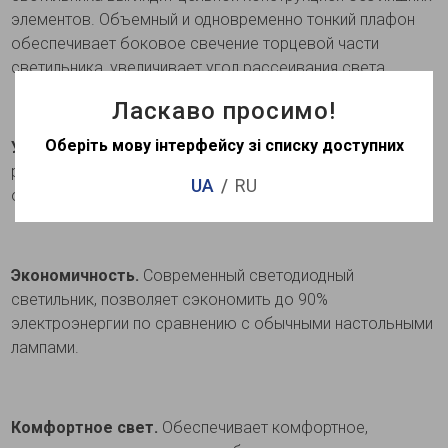
элементов. Объемный и одновременно тонкий плафон
обеспечивает боковое свечение торцевой части
светильника, увеличивает угол рассеивания света.
Ласкаво просимо!
Оберіть мову інтерфейсу зі списку доступних
Удобство монтажа.
Модель оборудована механизмом
регулирования встроенного размера светильника. Это
UA
RU
обеспечивает максимальное удобство монтажа.
Экономичность.
Современный светодиодный
светильник, позволяет сэкономить до 90%
электроэнергии по сравнению с обычными настольными
лампами.
Комфортное свет.
Обеспечивает комфортное,