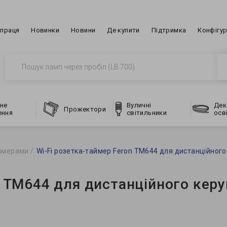
впраця
Новинки
Новини
Де купити
Підтримка
Конфігу
не
Вуличні
Дек
Прожектори
ення
світильники
осв
аймерами
Wi-Fi розетка-таймер Feron ТМ644 для дистанційног
n ТМ644 для дистанційного кер