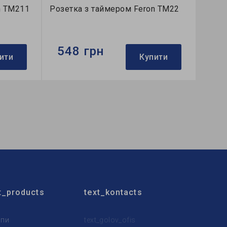
n TM211
Розетка з таймером Feron TM22
548 грн
ити
Купити
Бренд:
Feron
Розмір:
60х135х85 мм
Кількість в ящику, шт:
48
t_products
text_kontacts
пи
text_golov_ofis