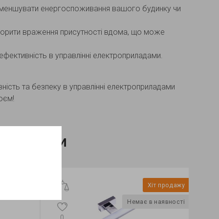
зменшувати енергоспоживання вашого будинку чи
ворити враження присутності вдома, що може
фективність в управлінні електроприладами.
вність та безпеку в управлінні електроприладами
оєм!
і товари
Хіт продажу
Немає в наявності
0
0