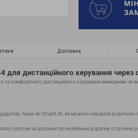
стики
Доставка
44 для дистанційного керування через
го та комфортного дистанційного керування вмиканням чи в
датків, таких як SmartLife, ви можете керувати розеткою-т
ти голосом за допомогою мобільних додатків сторонніх ро