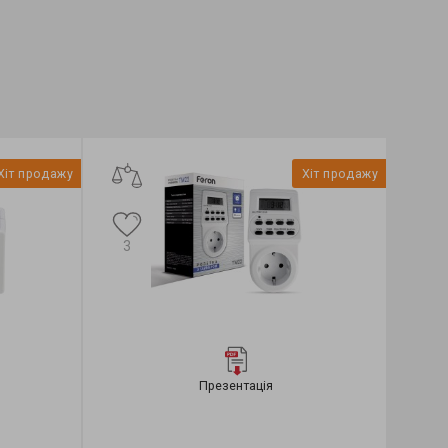
Pon, W:
12
Pon, W:
8
Хіт продажу
Хіт продажу
3
Презентація