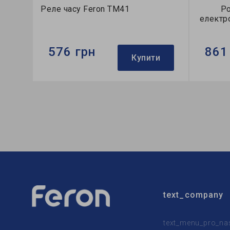
Реле часу Feron TM41
Ро
електр
576 грн
861
Купити
Бренд:
Feron
Бренд:
Розмір:
90х64х36 мм
Розмір:
Кількість в ящику, шт:
20
Кількіс
text_company
text_menu_pro_na