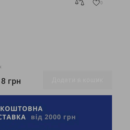
0
а:
18 грн
Додати в кошик