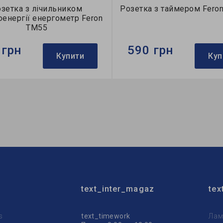
зетка з лічильником
Розетка з таймером Fero
оенергії енергометр Feron
TM55
 грн
590 грн
Купити
Куп
Feron
Бренд:
Feron
145х75х75 мм
Напруга, V:
230
ть в ящику, шт:
24
Розмір:
75х76х78 мм
text_inter_magaz
tex
s
text_timework
Лам