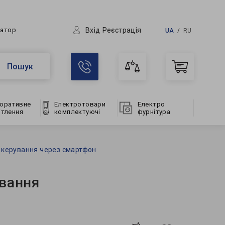
Вхід
Реєстрація
ратор
UA
RU
Пошук
оративне
Електротовари
Електро
ітлення
комплектуючі
фурнітура
о керування через смартфон
ування