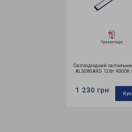
Презентація
Презентація
йний вимикач Ardero
Світлодіодний світильник Ar
6ARD 3 канала
AL5080ARD 12Вт 4000K чор
рн
1 230 грн
Купити
Купити
ro
Бренд:
Ardero
230
Використання:
приліжкові (бра
42*25 мм
Потужність в робочому режим