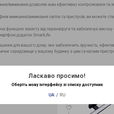
ання/вимикання дозволяє вам ефективно контролювати та 
ків вмикання/вимикання світла та пристроїв, ви можете ст
а функцією захисту від перенапруги та забезпечує високу е
артфоні додаток SmartLife.
рішення для вашого дому, яке забезпечить зручність, ефекти
мічне середовище у вашому будинку з цим сучасним пристр
Рекомендован
Ласкаво просимо!
Оберіть мову інтерфейсу зі списку доступних
UA
RU
Хіт продажу
1