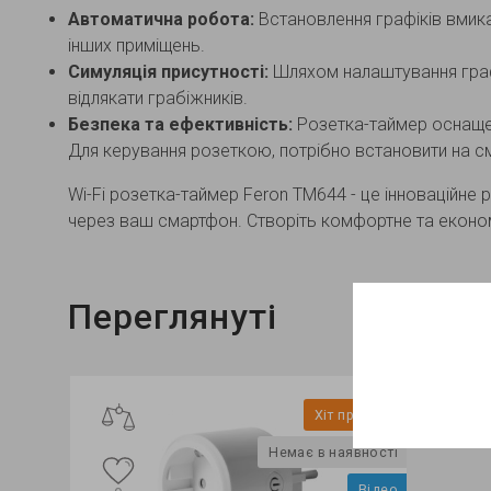
Автоматична робота:
Встановлення графіків вмик
інших приміщень.
Симуляція присутності:
Шляхом налаштування графі
відлякати грабіжників.
Безпека та ефективність:
Розетка-таймер оснащен
Для керування розеткою, потрібно встановити на см
Wi-Fi розетка-таймер Feron ТМ644 - це інноваційне 
через ваш смартфон. Створіть комфортне та еконо
Переглянуті
Хіт продажу
Хіт продажу
Немає в наявності
1
0
Відео