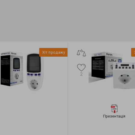
Pon, W:
12
Хіт продажу
2
Презентація