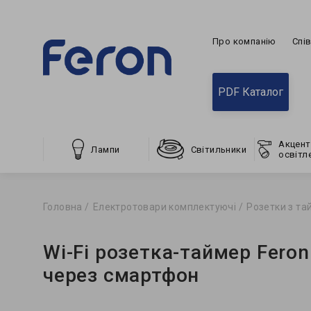
Про компанію
Спі
PDF Каталог
Акцент
Лампи
Світильники
освітл
Головна
Електротовари комплектуючі
Розетки з т
Wi-Fi розетка-таймер Fero
через смартфон