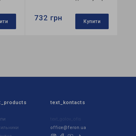
732 грн
ити
Купити
Бренд:
Ardero
Використання:
для спальні
Колекція:
OLIVIA
t_products
text_kontacts
пи
text_golov_ofis
тильники
office@feron.ua