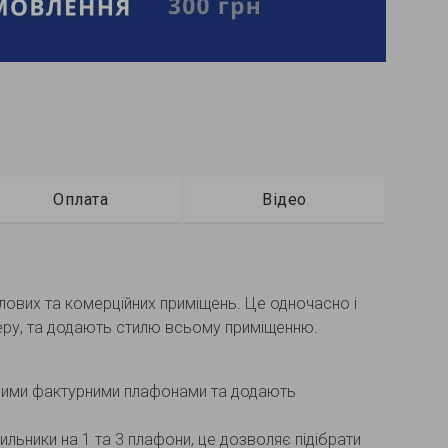
Оплата
Відео
лових та комерційних приміщень. Це одночасно і
феру, та додають стилю всьому приміщенню.
зорими фактурними плафонами та додають
тильники на 1 та 3 плафони, це дозволяє підібрати