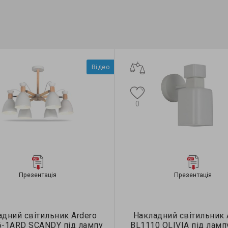
Відео
0
Презентація
Презентація
дний світильник Ardero
Накладний світильник 
6-1ARD SCANDY під лампу
BL1110 OLIVIA під ламп