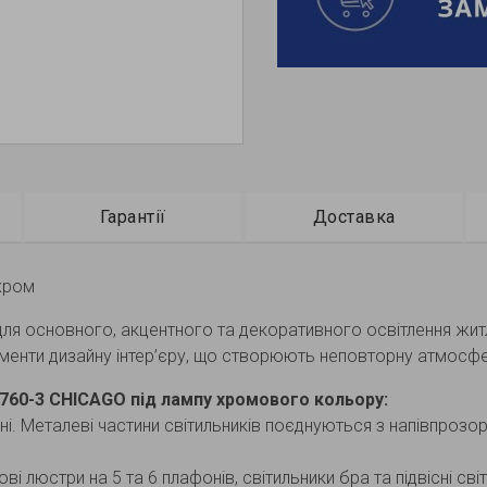
Гарантії
Доставка
 хром
 для основного, акцентного та декоративного освітлення жит
елементи дизайну інтер’єру, що створюють неповторну атмос
760-3 CHICAGO під лампу хромового кольору:
йні. Металеві частини світильників поєднуються з напівпро
ві люстри на 5 та 6 плафонів, світильники бра та підвісні сві