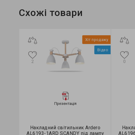
Схожі товари
Хіт продажу
Відео
2
0
Презентація
Накладний світильник Ardero
Накла
AL6193-1ARD SCANDY під лампу
AL619