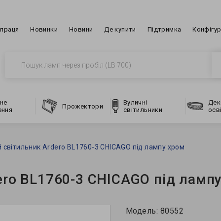
впраця
Новинки
Новини
Де купити
Підтримка
Конфігу
не
Вуличні
Дек
Прожектори
ення
світильники
осв
 світильник Ardero BL1760-3 CHICAGO під лампу хром
ero BL1760-3 CHICAGO під ламп
Модель:
80552