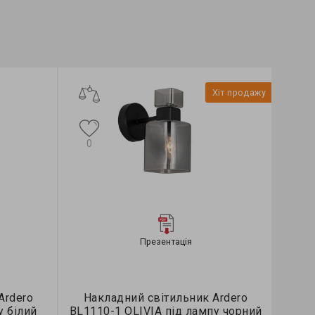
Хіт продажу
0
Презентація
Ardero
Накладний світильник Ardero
у білий
BL1110-1 OLIVIA під лампу чорний