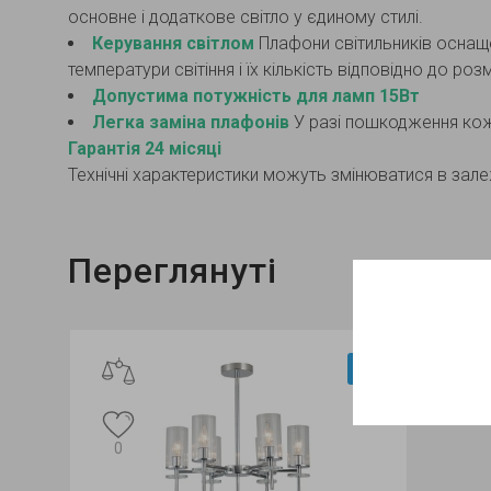
основне і додаткове світло у єдиному стилі.
Керування світлом
Плафони світильників оснаще
температури світіння і їх кількість відповідно до ро
Допустима потужність для ламп 15Вт
Легка заміна плафонів
У разі пошкодження кож
Гарантія 24 місяці
Технічні характеристики можуть змінюватися в залеж
Переглянуті
Відео
0