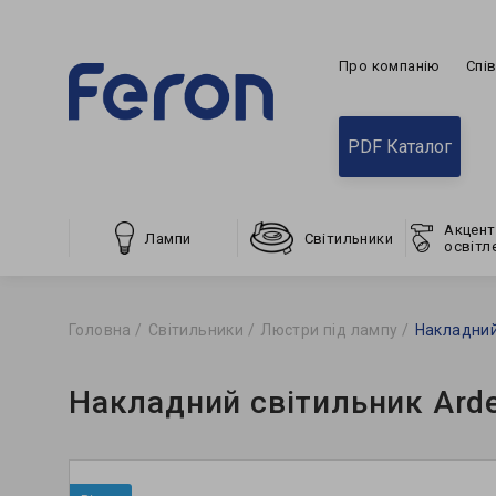
Про компанію
Спі
PDF Каталог
Акцент
Лампи
Світильники
освітл
Головна
Світильники
Люстри під лампу
Накладний
Накладний світильник Ard