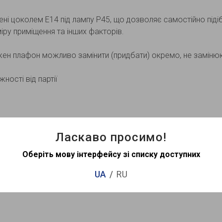
ні цоколем Е14 під лампу Р45, що дозволяє самостійно підібр
зміру приміщення та інших факторів.
ен плафон можливо замінити (придбати) окремо, не заміню
ності від партії
Ласкаво просимо!
Оберіть мову інтерфейсу зі списку доступних
UA
RU