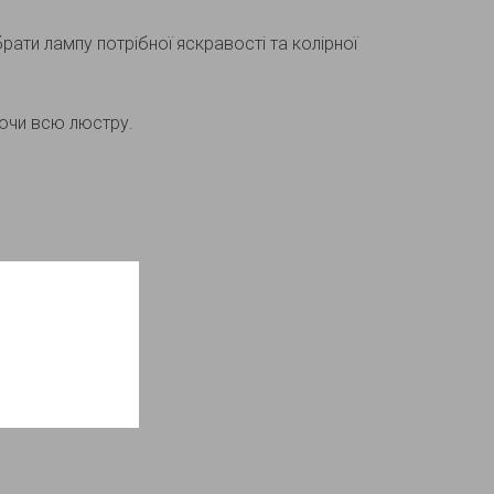
ати лампу потрібної яскравості та колірної
ючи всю люстру.