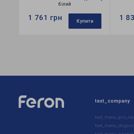
білий
1 761 грн
1 8
Купити
Бренд:
Ardero
Бренд:
Тип світильника:
накладний
Тип сві
Тип лампи:
A60
Тип лам
text_company
text_menu_pro_na
text_menu_dogovor