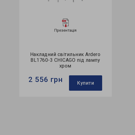
Презентація
Накладний світильник Ardero
BL1760-3 CHICAGO під лампу
хром
2 556 грн
Купити
Бренд:
Ardero
Використання:
для спальні
Колекція:
CHICAGO