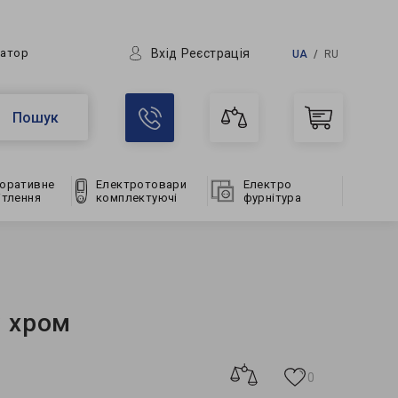
Вхід
Реєстрація
ратор
UA
RU
Пошук
оративне
Електротовари
Електро
ітлення
комплектуючі
фурнітура
у хром
0