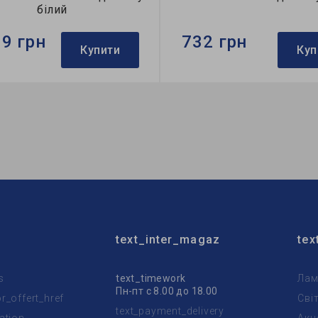
білий
39 грн
732 грн
Купити
Куп
Ardero
Бренд:
Ardero
тильника:
накладний
Використання:
для спальні
пи:
A60
Колекція:
OLIVIA
text_inter_magaz
tex
s
text_timework
Лам
Пн-пт с 8.00 до 18.00
_offert_href
Сві
text_payment_delivery