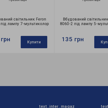
ваний світильник Feron
Вбудований світильник
 під лампу 7-мультиколор
8060-2 під лампу 5-муль
 грн
135 грн
Купити
Куп
Feron
Бренд:
Feron
тильника:
вбудований
Тип світильника:
вбудован
пи:
MR16
Тип лампи:
MR16
text_inter_magaz
tex