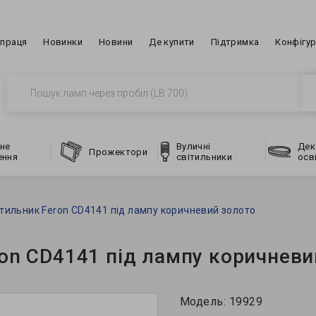
впраця
Новинки
Новини
Де купити
Підтримка
Конфігу
не
Вуличні
Дек
Прожектори
ення
світильники
осв
тильник Feron CD4141 під лампу коричневий золото
on CD4141 під лампу коричневи
Модель:
19929