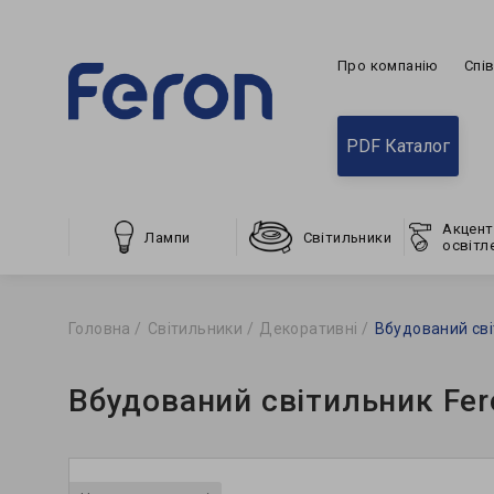
Про компанію
Спі
PDF Каталог
Акцент
Лампи
Світильники
освітл
Головна
Світильники
Декоративні
Вбудований сві
Вбудований світильник Fer