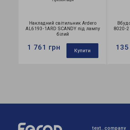
Накладний світильник Ardero
Вбудо
AL6193-1ARD SCANDY під лампу
8020-2
білий
1 761 грн
135
Купити
Бренд:
Ardero
Бренд:
Тип світильника:
накладний
Тип сві
Тип лампи:
A60
Тип лам
text_company