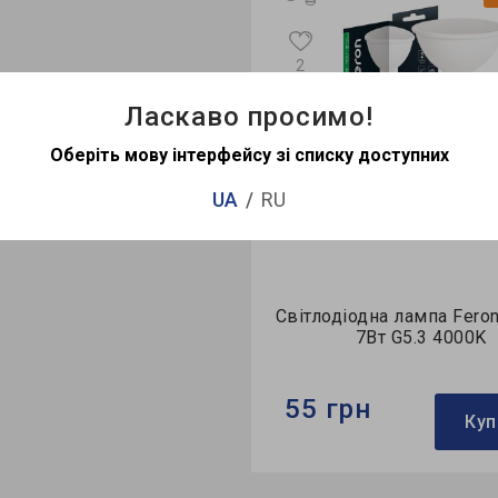
2
Ласкаво просимо!
Оберіть мову інтерфейсу зі списку доступних
UA
RU
G5.3
Презентація
G5.3
Презента
діодна лампа Feron LB-716
Світлодіодна лампа Fero
6Вт G5.3 4000K
7Вт G5.3 4000K
грн
55 грн
Купити
Куп