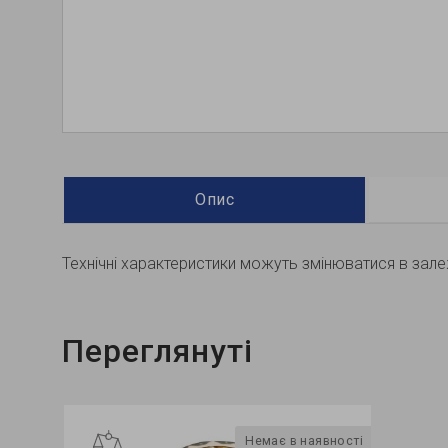
Опис
Технічні характеристики можуть змінюватися в залеж
Переглянуті
 продажу
Немає в наявності
Хіт продажу