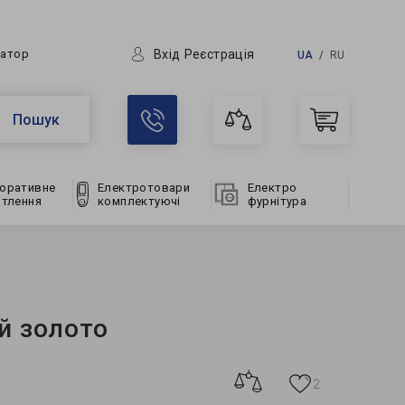
Вхід
Реєстрація
ратор
UA
RU
Пошук
оративне
Електротовари
Електро
ітлення
комплектуючі
фурнітура
й золото
2