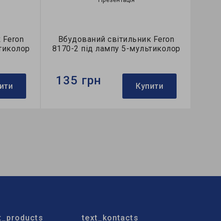
 Feron
Вбудований світильник Feron
тиколор
8170-2 під лампу 5-мультиколор
135 грн
ити
Купити
Бренд:
Feron
ий
Тип світильника:
вбудований
Тип лампи:
MR16
t_products
text_kontacts