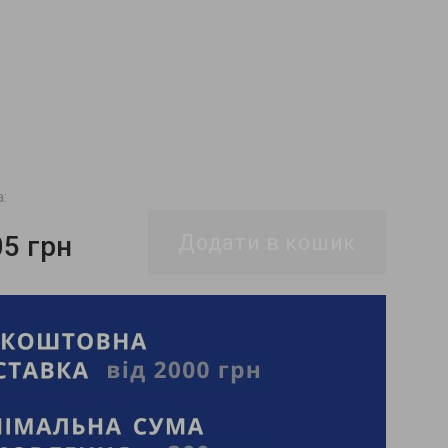
а:
05 грн
Додати в кошик