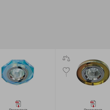
Feron
Бренд:
Feron
ктор:
MR-тип
Формфактор:
MR-тип
я:
Standard
Колекція:
Saffit
1
Презентація
Презентація