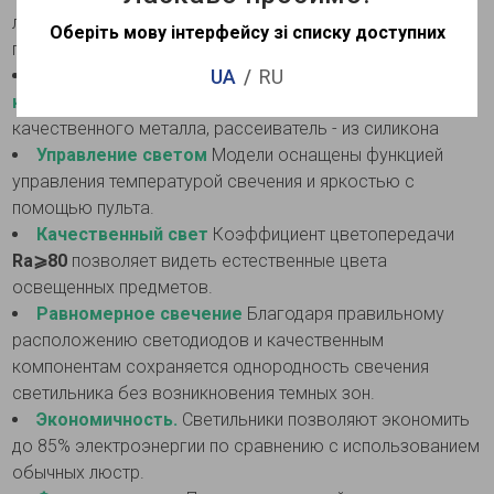
лаконичный дизайн, имитирующий эффект парения в
Оберіть мову інтерфейсу зі списку доступних
пространстве геометрического объекта
UA
RU
Высококачественные материалы и
комплектующие
Корпус светильников изготовлен из
качественного металла, рассеиватель - из силикона
Управление светом
Модели оснащены функцией
управления температурой свечения и яркостью с
помощью пульта.
Качественный свет
Коэффициент цветопередачи
Ra⩾80
позволяет видеть естественные цвета
освещенных предметов.
Равномерное свечение
Благодаря правильному
расположению светодиодов и качественным
компонентам сохраняется однородность свечения
светильника без возникновения темных зон.
Экономичность.
Светильники позволяют экономить
до 85% электроэнергии по сравнению с использованием
обычных люстр.