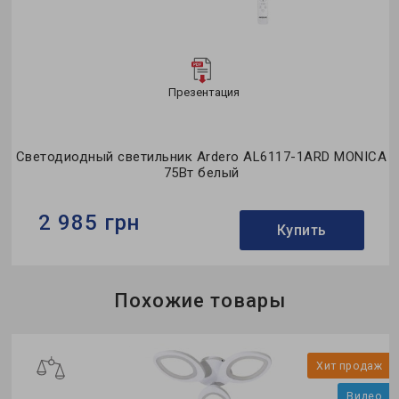
Презентация
Светодиодный светильник Ardero AL6117-1ARD MONICA
75Вт белый
2 985 грн
Купить
Бренд:
Ardero
Похожие товары
Применение:
для спальни
Коллекция:
MONICA
о
Хит продаж
Видео