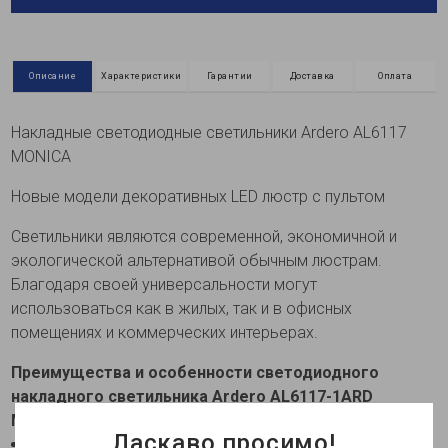
Описание
Характеристики
Гарантии
Доставка
Оплата
Накладные светодиодные светильники Ardero AL6117
MONICA
Новые модели декоративных LED люстр с пультом
Светильники являются современной, экономичной и
экологической альтернативой обычным люстрам.
Благодаря своей универсальности могут
использоваться как в жилых, так и в офисных
помещениях и коммерческих интерьерах.
Преимущества и особенности светодиодного
накладного светильника Ardero AL6117-1ARD
MONICA 75Вт белого цвета:
Ласкаво просимо!
Дизайн
Светильник имеет стильный “невесомый” и