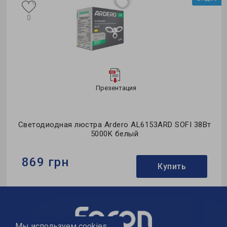
0
Презентация
од
Светодиодная люстра Ardero AL6153ARD SOFI 38Вт
5000K белый
869 грн
Купить
Бренд:
Ardero
Тип светильника:
потолочная люстра
Мы используем cookies,