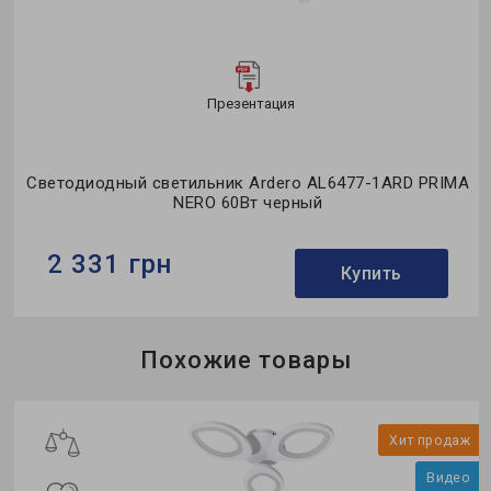
Презентация
Светодиодный светильник Ardero AL6477-1ARD PRIMA
NERO 60Вт черный
2 331 грн
Купить
Бренд:
Ardero
Похожие товары
Применение:
для спальни
Коллекция:
PRIMA NERO
о
Хит продаж
Видео