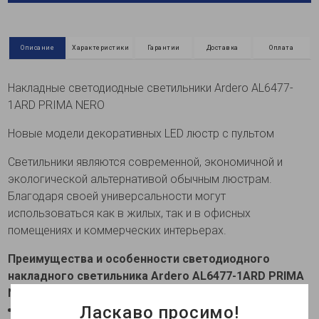
Описание
Характеристики
Гарантии
Доставка
Оплата
Накладные светодиодные светильники Ardero AL6477-
1ARD PRIMA NERO
Новые модели декоративных LED люстр с пультом
Светильники являются современной, экономичной и
экологической альтернативой обычным люстрам.
Благодаря своей универсальности могут
использоваться как в жилых, так и в офисных
помещениях и коммерческих интерьерах.
Преимущества и особенности светодиодного
накладного светильника Ardero AL6477-1ARD PRIMA
NERO 60Вт черный:
Ласкаво просимо!
Дизайн
Светильник имеет стильный футуристический