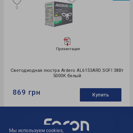
0
Презентация
од
Светодиодная люстра Ardero AL6153ARD SOFI 38Вт
5000K белый
869 грн
Купить
Бренд:
Ardero
Тип светильника:
потолочная люстра
Применение:
для спальни
Мы используем cookies,